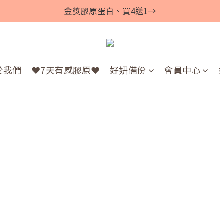
金獎膠原蛋白、買4送1→
於我們
❤️7天有感膠原❤️
好妍備份
會員中心