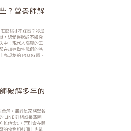
哪些？營養師解
？怎麼挑才不踩雷？妳是
 歲後，總覺得狀態不如從
失中！現代人高壓的工
都在加速掏空我們的基
規格的 PO.OG 膠原
麼？認識人體的支撐鋼筋
養師破解多年的
在台灣，無論是家族聚餐
LINE 群組或長輩圖
吃維他命C，否則會在體
曆的食物相剋圖上也能