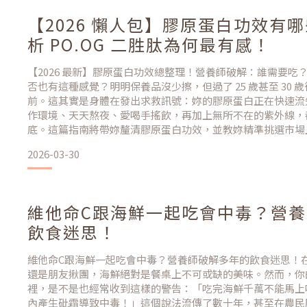
【2026 懶人包】膠原蛋白功效有
析 PO.OG 二胜肽為何最有感！
【2026 最新】膠原蛋白功效總整理！營養師破解：誰需要吃
否也有這種感覺？明明保養品沒少擦，但過了 25 歲甚至 30
前。這其實是身體在發出求救訊號：妳的膠原蛋白正在快速流
作環境、天天熬夜、愛喝手搖飲，再加上無所不在的紫外線，
底。這篇指南將帶妳釐清膠原蛋白功效，並教妳精準挑選市場上高
蛋白二胜肽，讓保養真正有感。 文章目錄一、 膠原蛋白是什
2026-03-30
二、 為什麼補充「PO.OG
維他命C跟海鮮一起吃會中毒？營
飲食迷思！
維他命C跟海鮮一起吃會中毒？營養師破解多年的飲食迷思！
還是朋友揪團，海鮮絕對是餐桌上不可或缺的美味。然而，你的 
裡，是不是也經常收到這樣的警告：「吃完海鮮千萬不能馬上
內產生砒霜導致中毒！」這個說法流傳了數十年，甚至在農民