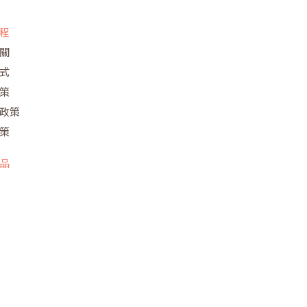
程
關
式
策
政策
策
品