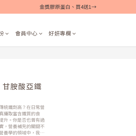
金獎膠原蛋白、買4送1→
份
會員中心
好妍專欄
：甘胺酸亞鐵
傳統鐵劑高？在日常營
真攝取富含鐵質的食
提升。你是否也曾有過
實，營養補充的關鍵不
營養學的領域中，我們