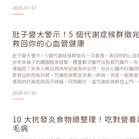
稱之為「生物利用率」。近年來，甘胺酸亞鐵在保健食品市場
2026-07-17
營養師的首推成分。本文將從科學機制的角度，為您深度解析
肚子變大警示！5 個代謝症候群徵
救回你的心血管健康
肚子變大警示！5 個代謝症候群徵兆一次看懂，救回你的心血
近年來褲子的腰圍越來越緊，體重數字雖然沒有劇烈飆升，但
樣隆起？許多人將這視為年紀增長的必然，但在心臟內科醫師
群發出的危險訊號。代謝症候群並非單一疾病，而是一組會增
風險的代謝危險因子總稱。研究顯示，當代謝症候群找上門，
會顯著增加 2 到 4 倍。本文將帶您深度解析代謝症候群的 5
2026-07-16
的健康轉型策略。什麼是代謝症候群？為什麼「
10 大抗發炎食物總整理！吃對營
毛病