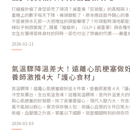
打瘦瘦針瘦了身型卻禿了頭頂？減重後「狂掉髮」的真相與 3
重機上的數字每天下降，褲頭變鬆了，原本應該是件開心的事
不是被排水孔那一大把堵住的頭髮嚇壞了？吹頭髮時滿地都是
線似乎稍微變寬了...隨著「瘦瘦針」（GLP-1 減重筆）與各
女生在獲得苗條身材的同時，卻也付出了慘痛的代價——嚴重
瘦身跟頭髮真的不能兼得嗎？別慌，這其實是身體的一種「保
2026-02-11
營養，失去的頭髮是長得回來的！為什麼打瘦
氣溫驟降溫差大！遠離心肌梗塞做好
養師激推4大「護心食材」
氣溫驟降！遠離心肌梗塞做好這 8 件事，營養師激推 4 大「
冷空氣襲台，全台氣溫急凍！這種氣溫驟降、室內外溫差大的
與心肌梗塞的好發期。除了長輩要留心，現代人壓力大、作息
萬不能掉以輕心。寒流保命懶人包：保護心血管的 8 件日常
收縮，血壓隨之升高。掌握以下細節，就是關鍵時刻的保命符：
要： 頸部是血管最密集的部位，出門務必配戴圍巾與帽子，
2026-02-03
2. 起床採取「慢動作」： 醒來後別立刻