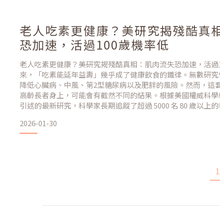
老人吃素更健康？美研究揭殘酷真
恐加速，活過100歲機率低
老人吃素更健康？美研究揭殘酷真相：肌肉流失恐加速，活過1
來，「吃素能延年益壽」幾乎成了健康飲食的鐵律。無數研究
降低心臟病、中風、第2型糖尿病以及肥胖的風險。然而，這套
高齡長者身上，可能會有截然不同的結果。根據美國權威科學網站《S
引述的最新研究，科學家長期追蹤了超過 5000 名 80 歲以
人震驚的現象：與飲食均衡的「雜食者」相比，堅持吃素的老人活
2026-01-30
竟然比較低。為什麼
1