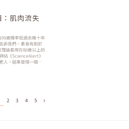
相：肌肉流失
00歲機率低過去幾十年
告訴我們，素食有助於
理論套用在80歲以上的
cienceAlert》
上的老人，結果發現一個令
到 100 歲的可能性
2
3
4
5