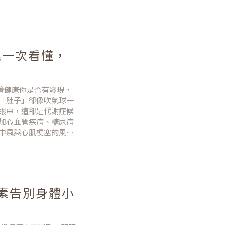
中異軍突起，成為許多
甘胺
兆一次看懂，
管健康你是否有發現，
「肚子」卻像吹氣球一
眼中，這卻是代謝症候
加心血管疾病、糖尿病
中風與心肌梗塞的風險
 大徵兆，並提供科學實證
養素告別身體小