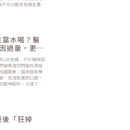
蝦子可以配含有維生素C
破這個多年的飲食迷
生當水喝？醫
因過量，更會
料2大危機：不只咖啡因
們總希望他們能吃得營
校園異象：越來越多學
裝、氣泡刺激的口感，
的提神飲料，入侵了孩
藏的巨大健康地雷。校
重後「狂掉