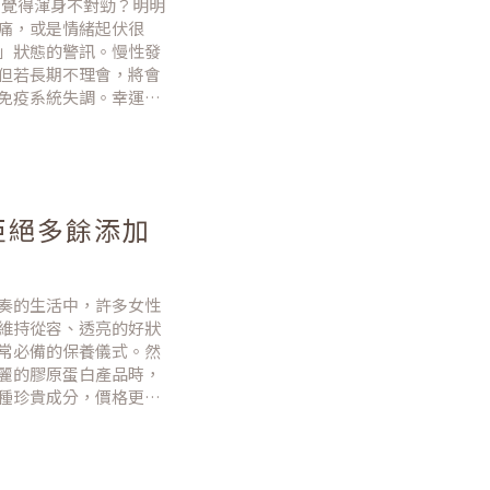
常覺得渾身不對勁？明明
痛，或是情緒起伏很
」狀態的警訊。慢性發
但若長期不理會，將會
免疫系統失調。幸運的
 10 大抗發炎食物，
拒絕多餘添加
奏的生活中，許多女性
維持從容、透亮的好狀
常必備的保養儀式。然
麗的膠原蛋白產品時，
種珍貴成分，價格更是
真正的美麗底氣，來自
發