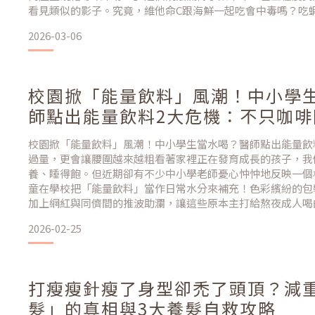
看見類似的影子。究竟，維他命C跟海鮮一起吃會中毒嗎？吃
的水果或保健食品嗎？今天就讓營養科學來為你解密，徹底打
2026-03-06
思，並教你維他命C正確吃法，讓你吃得安心，更能
校園掀「能量飲料」風潮！中小學
師點出能量飲料2大危機：不只咖啡
讓腰圍越來越粗
校園掀「能量飲料」風潮！中小學生當水喝？醫師點出能量飲
過量，更會讓腰圍越來越粗看著家裡正在發育成長的孩子，我
養、睡得飽。但近期卻有不少中小學老師憂心忡忡地反映一個
童在學校把「能量飲料」當作日常水分來補充！色彩繽紛的包
加上網紅與同儕間的推波助瀾，讓這些原本主打給熬夜成人喝
子的書包。不少醫師對此發出強烈示警，點出這股風氣背後隱
2026-02-25
園異象——當「能量飲料」變成學生的日常水分補給走進校園
打瘦瘦針瘦了身型卻禿了頭頂？減
髮」的真相與3大養髮自救攻略