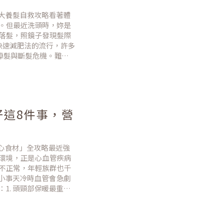
 大養髮自救攻略看著體
。但最近洗頭時，妳是
落髮，照鏡子發現髮際
種快速減肥法的流行，許多
掉髮與斷髮危機。難道
護機制」。只要懂補對
這8件事，營
護心食材」全攻略最近強
環境，正是心血管疾病
不正常，年輕族群也千
大小事天冷時血管會急劇
1. 頭頸部保暖最重
預防腦血管因低溫收縮。