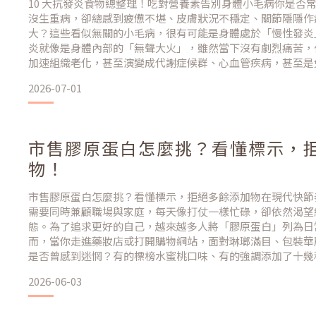
10 大抗發炎食物總整理！吃對營養素告別身體小毛病你是否
沒生重病，卻總感到疲憊不堪、皮膚狀況不穩定、關節隱隱作
大？這些看似無關的小毛病，很有可能是身體處於「慢性發炎
炎就像是身體內部的「無聲大火」，雖然當下沒有劇烈痛苦，
加速組織老化，甚至演變成代謝症候群、心血管疾病，甚至是
是，我們可以透過飲食來「滅火」。今天這篇文章將為您詳細整理
2026-07-01
透過吃對營養素，幫您找回健康的身體狀態。什麼是慢
市售膠原蛋白怎麼挑？看懂標示，
物！
市售膠原蛋白怎麼挑？看懂標示，拒絕多餘添加物在現代快節
需要同時兼顧職場與家庭，每天像打仗一樣忙碌，卻依然渴望
態。為了追求更好的自己，越來越多人將「膠原蛋白」列為日
而，當你走進藥妝店或打開購物網站，面對琳瑯滿目、包裝華
是否曾感到迷惘？有的標榜水蜜桃口味、有的強調添加了十幾
從幾百元到數千元不等。保養，真的需要這麼複雜嗎？其實，
2026-06-03
於「純淨」與「精準」。今天，我們將從高標準的專業視角出