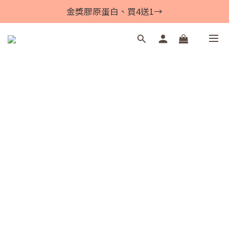
金獎膠原蛋白、買4送1→