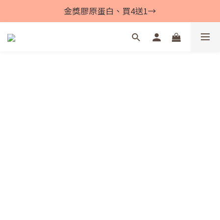
金獎膠原蛋白、買4送1→