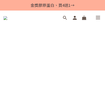
金獎膠原蛋白、買4送1→