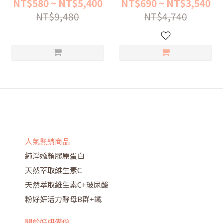
入
NT$580 ~ NT$5,400
NT$690 ~ NT$3,540
NT$9,480
NT$4,740
人氣熱銷商品
純淨嬌顏膠原蛋白
天然萃取維生素C
天然萃取維生素C+玻尿酸
粉好妍活力酵母B群+鐵
關於好妍備份