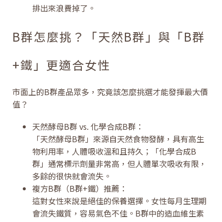
排出來浪費掉了。
B群怎麼挑？「天然B群」與「B群
+鐵」更適合女性
市面上的B群產品眾多，究竟該怎麼挑選才能發揮最大價
值？
天然酵母B群 vs. 化學合成B群：
「天然酵母B群」來源自天然食物發酵，具有高生
物利用率，人體吸收溫和且持久；「化學合成B
群」通常標示劑量非常高，但人體單次吸收有限，
多餘的很快就會流失。
複方B群（B群+鐵）推薦：
這對女性來說是絕佳的保養選擇。女性每月生理期
會流失鐵質，容易氣色不佳。B群中的造血維生素