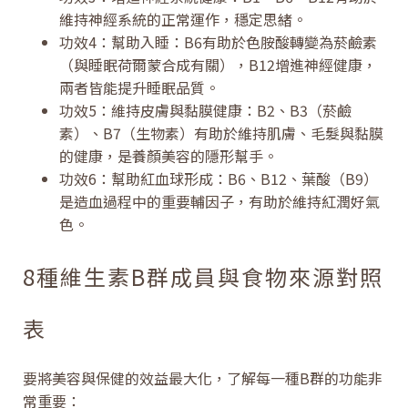
維持神經系統的正常運作，穩定思緒。
功效4：幫助入睡：B6有助於色胺酸轉變為菸鹼素
（與睡眠荷爾蒙合成有關），B12增進神經健康，
兩者皆能提升睡眠品質。
功效5：維持皮膚與黏膜健康：B2、B3（菸鹼
素）、B7（生物素）有助於維持肌膚、毛髮與黏膜
的健康，是養顏美容的隱形幫手。
功效6：幫助紅血球形成：B6、B12、葉酸（B9）
是造血過程中的重要輔因子，有助於維持紅潤好氣
色。
8種維生素B群成員與食物來源對照
表
要將美容與保健的效益最大化，了解每一種B群的功能非
常重要：