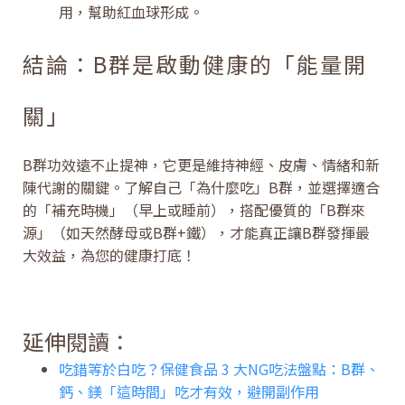
用，幫助紅血球形成。
結論：B群是啟動健康的「能量開
關」
B群功效遠不止提神，它更是維持神經、皮膚、情緒和新
陳代謝的關鍵。了解自己「為什麼吃」B群，並選擇適合
的「補充時機」（早上或睡前），搭配優質的「B群來
源」（如天然酵母或B群+鐵），才能真正讓B群發揮最
大效益，為您的健康打底！
延伸閱讀：
吃錯等於白吃？保健食品 3 大NG吃法盤點：B群、
鈣、鎂「這時間」吃才有效，避開副作用