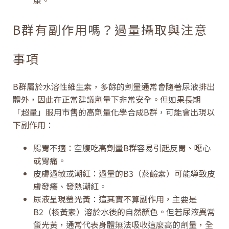
康。
B群有副作用嗎？過量攝取與注意
事項
B群屬於水溶性維生素，多餘的劑量通常會隨著尿液排出
體外，因此在正常建議劑量下非常安全。但如果長期
「超量」服用市售的高劑量化學合成B群，可能會出現以
下副作用：
腸胃不適：空腹吃高劑量B群容易引起反胃、噁心
或胃痛。
皮膚過敏或潮紅：過量的B3（菸鹼素）可能導致皮
膚發癢、發熱潮紅。
尿液呈現螢光黃：這其實不算副作用，主要是
B2（核黃素）溶於水後的自然顏色。但若尿液異常
螢光黃，通常代表身體無法吸收這麼高的劑量，全