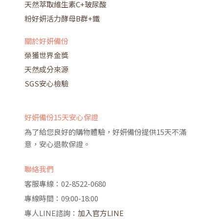
天然萃取維生素C+玻尿酸
粉好妍活力酵母B群+鐵
關於好妍備份
榮獲世界金獎
天然成分來源
SGS安心檢驗
好妍備份15天安心保證
為了給您良好的購物體驗，好妍備份提供15天不滿
意，安心退款保證。
聯絡我們
客服專線：02-8522-0680
專線時間：09:00-18:00
專人LINE諮詢：
加入官方LINE