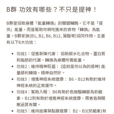
B群 功效有哪些？不只是提神！
B群是協助身體「能量轉換」的關鍵輔酶，它不是「提
供」能量，而是幫助你將吃進來的食物「轉換」為能
量。B群家族(B1, B2, B6, B12, 葉酸等)協同作用，主要
有以下6大功效：
功效1：促進新陳代謝： 協助碳水化合物、蛋白質
和脂肪的代謝，轉換為身體所需能量。
功效2：維持精神旺盛： (這就是你以為的提神) 能
量順利轉換，精神自然好。
功效3：增進神經系統健康： B6、B12有助於維持
神經系統的正常運作。
功效4：幫助入睡： B6有助於色胺酸轉變為菸鹼
素，B12則有助於增進神經系統健康，兩者皆與睡
眠品質有關。
功效5：維持皮膚與黏膜健康： B2、B3(菸鹼素)有