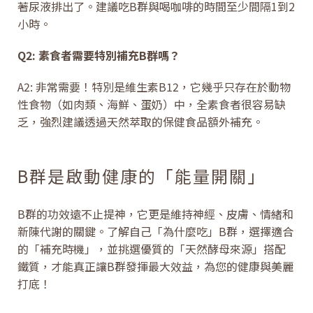
著尿液排出了。建議吃B群與喝咖啡的時間至少間隔1到2
小時。
Q2: 素食者需要特別補充B群嗎？
A2: 非常需要！特別是維生素B12，它幾乎只存在於動物
性食物（如肉類、海鮮、蛋奶）中，全素食者很容易缺
乏，強烈建議透過天然萃取的保健食品額外補充。
B群是啟動健康的「能量開關」
B群的功效遠不止提神，它更是維持神經、皮膚、情緒和
新陳代謝的關鍵。了解自己「為什麼吃」B群，選擇適合
的「補充時機」，並挑選優質的「天然酵母來源」搭配
鐵質，才能真正讓B群發揮最大效益，為您的健康與美麗
打底！