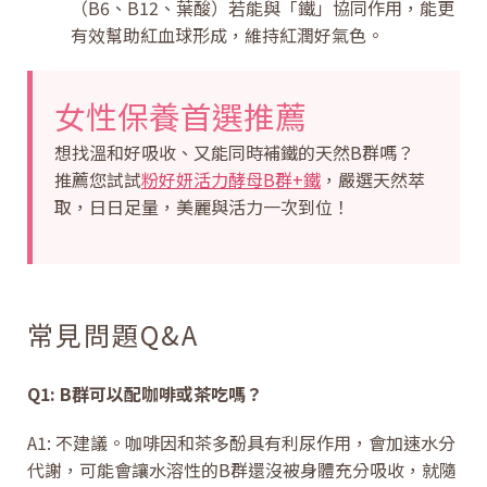
（B6、B12、葉酸）若能與「鐵」協同作用，能更
有效幫助紅血球形成，維持紅潤好氣色。
女性保養首選推薦
想找溫和好吸收、又能同時補鐵的天然B群嗎？
推薦您試試
粉好妍活力酵母B群+鐵
，嚴選天然萃
取，日日足量，美麗與活力一次到位！
常見問題Q&A
Q1: B群可以配咖啡或茶吃嗎？
A1: 不建議。咖啡因和茶多酚具有利尿作用，會加速水分
代謝，可能會讓水溶性的B群還沒被身體充分吸收，就隨