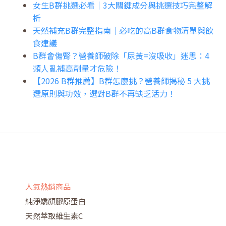
女生B群挑選必看｜3大關鍵成分與挑選技巧完整解
析
天然補充B群完整指南｜必吃的高B群食物清單與飲
食建議
B群會傷腎？營養師破除「尿黃=沒吸收」迷思：4
類人亂補高劑量才危險！
【2026 B群推薦】B群怎麼挑？營養師揭秘 5 大挑
選原則與功效，選對B群不再缺乏活力！
人氣熱銷商品
純淨嬌顏膠原蛋白
天然萃取維生素C