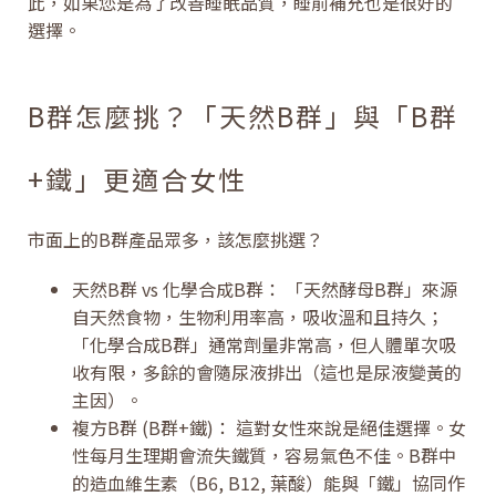
此，如果您是為了改善睡眠品質，睡前補充也是很好的
選擇。
B群怎麼挑？「天然B群」與「B群
+鐵」更適合女性
市面上的B群產品眾多，該怎麼挑選？
天然B群 vs 化學合成B群： 「天然酵母B群」來源
自天然食物，生物利用率高，吸收溫和且持久；
「化學合成B群」通常劑量非常高，但人體單次吸
收有限，多餘的會隨尿液排出（這也是尿液變黃的
主因）。
複方B群 (B群+鐵)： 這對女性來說是絕佳選擇。女
性每月生理期會流失鐵質，容易氣色不佳。B群中
的造血維生素（B6, B12, 葉酸）能與「鐵」協同作