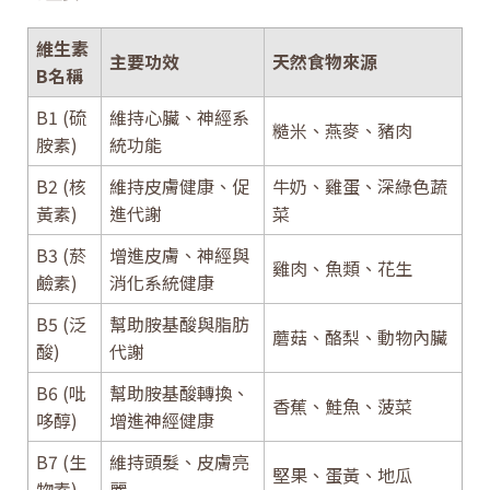
維生素
主要功效
天然食物來源
B名稱
B1 (硫
維持心臟、神經系
糙米、燕麥、豬肉
胺素)
統功能
B2 (核
維持皮膚健康、促
牛奶、雞蛋、深綠色蔬
黃素)
進代謝
菜
B3 (菸
增進皮膚、神經與
雞肉、魚類、花生
鹼素)
消化系統健康
B5 (泛
幫助胺基酸與脂肪
蘑菇、酪梨、動物內臟
酸)
代謝
B6 (吡
幫助胺基酸轉換、
香蕉、鮭魚、菠菜
哆醇)
增進神經健康
B7 (生
維持頭髮、皮膚亮
堅果、蛋黃、地瓜
物素)
麗