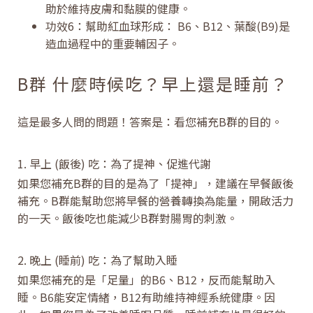
助於維持皮膚和黏膜的健康。
功效6：幫助紅血球形成： B6、B12、葉酸(B9)是
造血過程中的重要輔因子。
B群 什麼時候吃？早上還是睡前？
這是最多人問的問題！答案是：看您補充B群的目的。
1. 早上 (飯後) 吃：為了提神、促進代謝
如果您補充B群的目的是為了「提神」，建議在早餐飯後
補充。B群能幫助您將早餐的營養轉換為能量，開啟活力
的一天。飯後吃也能減少B群對腸胃的刺激。
2. 晚上 (睡前) 吃：為了幫助入睡
如果您補充的是「足量」的B6、B12，反而能幫助入
睡。B6能安定情緒，B12有助維持神經系統健康。因