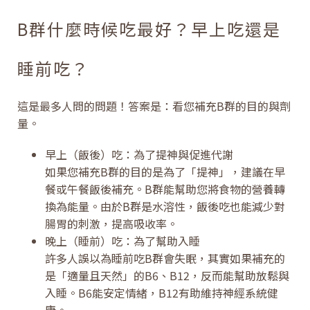
B群什麼時候吃最好？早上吃還是
睡前吃？
這是最多人問的問題！答案是：看您補充B群的目的與劑
量。
早上（飯後）吃：為了提神與促進代謝
如果您補充B群的目的是為了「提神」，建議在早
餐或午餐飯後補充。B群能幫助您將食物的營養轉
換為能量。由於B群是水溶性，飯後吃也能減少對
腸胃的刺激，提高吸收率。
晚上（睡前）吃：為了幫助入睡
許多人誤以為睡前吃B群會失眠，其實如果補充的
是「適量且天然」的B6、B12，反而能幫助放鬆與
入睡。B6能安定情緒，B12有助維持神經系統健