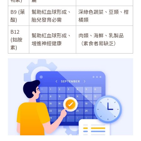
B9 (葉
幫助紅血球形成、
深綠色蔬菜、豆類、柑
酸)
胎兒發育必需
橘類
B12
幫助紅血球形成、
肉類、海鮮、乳製品
(鈷胺
增進神經健康
（素食者易缺乏）
素)