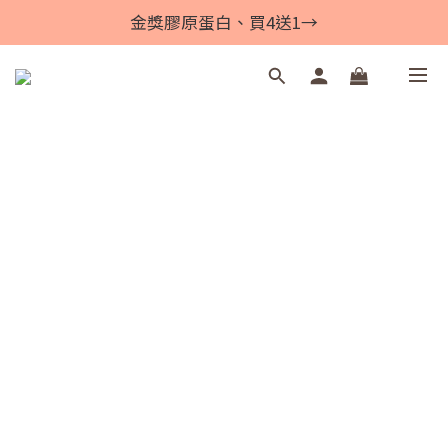
金獎膠原蛋白、買4送1→