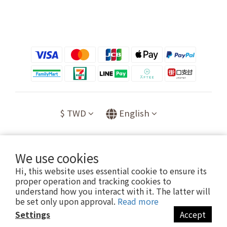
$
TWD
English
We use cookies
提醒您，我們不會以電話或簡訊方式通知變更付款方式。
Hi, this website uses essential cookie to ensure its
proper operation and tracking cookies to
understand how you interact with it. The latter will
Copyright© [2021][喬升有限公司]
be set only upon approval.
Read more
Settings
Accept
BUY NOW