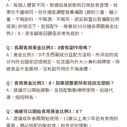
A：每個人體質不同，根據自身狀態和日常飲食習慣，效
果也不盡相同。但在適度調整營養攝取 (澱粉少量、糖少
量、不喝飲料、不喝酒、不喝茶，蔬菜與蛋白質攝取比例
提高) 的情況下，若搭配午、晚餐前30分鐘各兩顆黃金比
例3：8，很多顧客回饋是非常有感的。
Q：長期食用黃金比例3：8會有副作用嗎？
A：黃金比例3：8不含西藥成分且配方溫和，所添加的成
分均符合國家認證規定，包含國內外大小專利與標章。保
健食品不是藥物，沒有副作用也不傷身體。
Q：食用黃金比例3：8，如果想要更快有效該怎麼辦？
A：建議可以開始運動，並搭配動動爆燃使用，加速代
謝，縮短時長。
Q：幾歲可以開始食用黃金比例3：8？
A：建議成年後再開始使用。12歲以上青少年若有食用的
需要，務必搭配均衡飲食，和充足的運動。