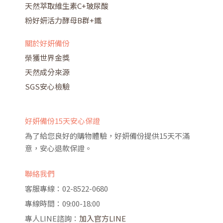
天然萃取維生素C+玻尿酸
粉好妍活力酵母B群+鐵
關於好妍備份
榮獲世界金獎
天然成分來源
SGS安心檢驗
好妍備份15天安心保證
為了給您良好的購物體驗，好妍備份提供15天不滿
意，安心退款保證。
聯絡我們
客服專線：02-8522-0680
專線時間：09:00-18:00
專人LINE諮詢：
加入官方LINE