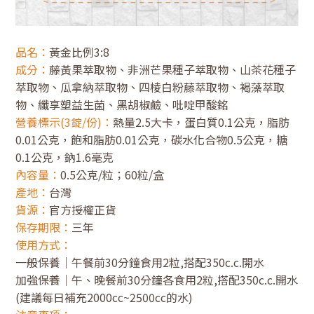
品名：
黃金比例3:8
成分：
藤黃果萃取物、非洲芒果種子萃取物、山茶花種子
萃取物、瓜拿納萃取物、四棱白粉藤萃取物、褐藻萃取
物、纖享塑益生菌、黑胡椒鹼、吡啶甲酸銘
營養標示(3錠/份)：
熱量2.5大卡，蛋白質0.1公克，脂肪
0.01公克，飽和脂肪0.01公克，碳水化合物0.5公克，糖
0.1公克，鈉1.6毫克
內容量：
0.5公克/粒；60粒/盒
產地：
台灣
貨源：
官方授權正貨
保存期限：
三年
使用方式：
一般保養｜午餐前30分鐘食用2粒,搭配350c.c.開水
加強保養｜午、晚餐前30分鐘各食用2粒,搭配350c.c.開水
(建議每日補充2000cc~2500cc的水)