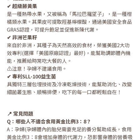
✔ 超級藤黃果
是一種熱帶水果，又被稱為「馬拉巴羅望子」，是一種柑
橘類水果。其果皮可提取羥基檸檬酸，通過美國安全食品
GRAS認證，可提升飽足並促進新陳代謝。
✔ 非洲芒果籽
來自於非洲，其種子為天然高效的食材，榮獲美國2大功
效專利(選擇「美國原廠認證」最好)，能幫助調節體內機
能，推薦給時常吃大餐的人。
⚠注意！孕婦不建議食用。
✔ 專利SLL-100益生菌
具獨特三層包埋技術及冷凍乾燥技術，能幫助消化、改變
細菌叢生態、順暢排便，吃下的每一口都輕鬆自在！
📍 常見問題
Q：哪些人不適合食用黃金比例3：8？
A：孕婦(孕婦體內的胎兒需要充足的養分幫助成長，食用
黃金比例3：8會增加身體的代謝力，恐影響身體的營養吸