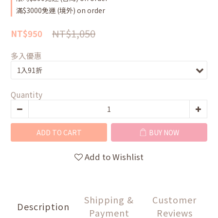
滿$3000免運 (境外) on order
NT$1,050
NT$950
多入優惠
Quantity
ADD TO CART
BUY NOW
Add to Wishlist
Shipping &
Customer
Description
Payment
Reviews