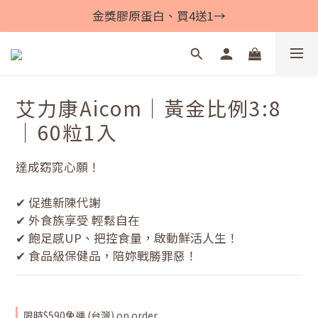
金獎膠原蛋白、買4送1→
艾力康Aicom｜黃金比例3:8
｜60粒1入
達成窈窕心願！
✔ 促進新陳代謝  
✔ 外食族享受 輕鬆自在
✔ 飽足感UP、把控食量，啟動鮮活人生！
✔ 食品級保健品，陪妳戰勝罪惡！
限時$590免運 (台灣) on order