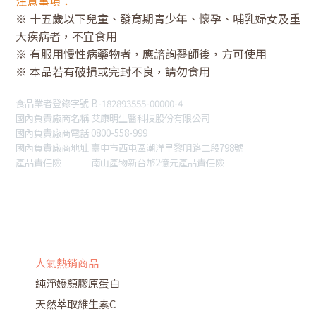
注意事項：
※ 十五歲以下兒童、發育期青少年、懷孕、哺乳婦女及重
大疾病者，不宜食用
※ 有服用慢性病藥物者，應諮詢醫師後，方可使用
※ 本品若有破損或完封不良，請勿食用
食品業者登錄字號 B-182893555-00000-4
國內負責廠商名稱 艾康明生醫科技股份有限公司
國內負責廠商電話 0800-558-999
國內負責廠商地址 臺中市西屯區潮洋里黎明路二段798號
產品責任險 南山產物新台幣2億元產品責任險
人氣熱銷商品
純淨嬌顏膠原蛋白
天然萃取維生素C