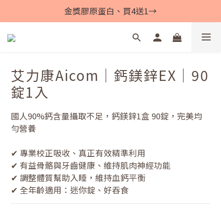
金獎膠原蛋白、買4送1→
艾力康Aicom｜鈣鎂鋅EX｜90
錠1入
國人90%鈣含量攝取不足，鈣鎂鋅1盒 90錠，完美均
勻營養
✔ 專業校正吸收、真正有效精準利用
✔ 有益骨骼與牙齒健康、維持肌肉神經功能
✔ 調整體質幫助入睡，維持血鈣平衡
✔ 全年齡適用：迷你錠、好吞食