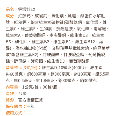
品名：
鈣鎂鋅EX
成分：
紅藻鈣、碳酸鈣、氧化鎂、乳糖、酪蛋白水解胜
肽、紅藻鈣、綜合維生素礦物質(磷酸氫鈣、氧化鎂、維
生素C、維生素E、生物素、菸鹼醯胺、氧化鋅、電解鐵、
維生素A、葡萄糖酸銅、本多酸鈣、維生素D3、維生素
B6、碘化鉀、維生素B2、維生素B1、維生素B12、葉
酸)、海水抽出物(含鎂)、交聯羧甲基纖維素鈉、納豆菌萃
取物(含維生素K2)、甘胺酸鋅、甘胺酸亞鐵、葡萄糖酸
錳、酵母鉻、酵母硒、維生素D3、葡萄糖酸銅
營養標示(3錠/份)：
維生素D₃10微克(400IU)，維生素
K₂60微克，鈣600毫克，鎂300毫克，鋅10毫克，鐵5.5毫
克，銅0.4毫克，錳1.8毫克，鉻30微克，硒30微克
內容量：
1公克/錠；90錠/瓶
產地：
台灣
貨源：
官方授權正貨
保存期限：
三年
使用方式：