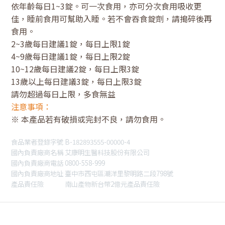
依年齡每日1~3錠。可一次食用，亦可分次食用吸收更
佳，睡前食用可幫助入睡。若不會吞食錠劑，請搗碎後再
食用。
2~3歲每日建議1錠，每日上限1錠
4~9歲每日建議1錠，每日上限2錠
10~12歲每日建議2錠，每日上限3錠
13歲以上每日建議3錠，每日上限3錠
請勿超過每日上限，多食無益
注意事項：
※ 本產品若有破損或完封不良，請勿食用。
食品業者登錄字號 B-182893555-00000-4
國內負責廠商名稱 艾康明生醫科技股份有限公司
國內負責廠商電話 0800-558-999
國內負責廠商地址 臺中市西屯區潮洋里黎明路二段798號
產品責任險 南山產物新台幣2億元產品責任險