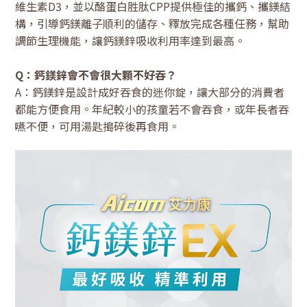
維生素D3，並以酪蛋白胜肽CPP提供極佳的攜鈣、攜鎂結
構，引導鈣鎂離子順利的儲存、釋放完成各種任務，幫助
調節生理機能，讓鈣鎂鋅吸收利用率達到最高。
Q：鈣鎂鋅會不會很大顆不好吞？
A：鈣鎂鋅是設計成好吞食的迷你錠，讓大部分的消費者
都能方便食用。年紀較小的孩童若不會吞食，或年長者吞
嚥不便，可用湯匙搗碎後再食用。