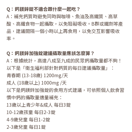
Q：鈣鎂鋅錠不適合跟什麼一起吃？
A：補充鈣質時避免同時與咖啡、魚油及高鐵質、高草
酸、高纖食物一起攝取，以免阻礙吸收。B群或鐵劑等產
品，建議間隔一個小時以上再食用，以免交互影響吸收
率。
Q：鈣鎂鋅加強錠建議攝取量應該怎麼算？
A：根據統計，高達八成至九成的民眾鈣攝取量都不夠！
以下是「衛生福利部針對鈣質的每日建議攝取量」：
青春期 (13-18歲) 1200mg/天
成人 (18歲以上) 1000mg /天
以下是鈣鎂鋅加強錠的食用方式建議，可依照個人飲食習
慣中鈣的攝取量適量補充：
13歲以上青少年&成人 每日3錠
10-12歲孩童 每日2-3錠
4-9歲兒童 每日1-2錠
2-3歲兒童 每日1錠