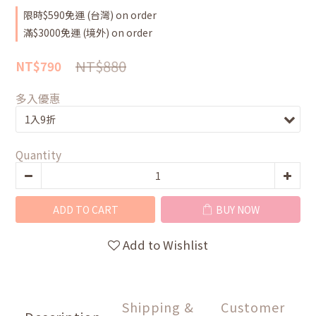
限時$590免運 (台灣) on order
滿$3000免運 (境外) on order
NT$880
NT$790
多入優惠
Quantity
ADD TO CART
BUY NOW
Add to Wishlist
Shipping &
Customer