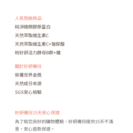
人氣熱銷商品
純淨嬌顏膠原蛋白
天然萃取維生素C
天然萃取維生素C+玻尿酸
粉好妍活力酵母B群+鐵
關於好妍備份
榮獲世界金獎
天然成分來源
SGS安心檢驗
好妍備份15天安心保證
為了給您良好的購物體驗，好妍備份提供15天不滿
意，安心退款保證。