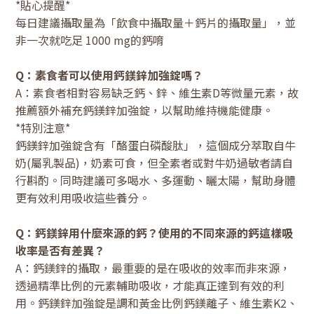
*貼心提醒*
每日建議攝取量為「飲食中攝取量＋鈣片的攝取量」，並
非一次就吃足 1000 mg的鈣唷
Q：素食者可以使用鈣鎂鋅加強錠嗎？
A：素食者相對容易缺乏鈣、鋅、維生素D等微量元素，故
推薦額外補充鈣鎂鋅加強錠，以幫助維持機能健康。
*特別注意*
鈣鎂鋅加強錠含有「酪蛋白磷酸肽」，這個成分萃取自牛
奶(屬乳製品)，奶素可食，但全素者或對牛奶過敏者請自
行斟酌。同時建議可多喝水、多運動、曬太陽，幫助身體
更有效利用吸收這些養分。
Q：鈣鎂鋅用什麼來源的鈣？使用的不同來源的鈣這樣吸
收率是否有差異？
A：鈣鎂鋅的攝取，最重要的是在吸收的效率而非來源，
透過精準比例的元素輔助吸收，才能真正達到有效的利
用。鈣鎂鋅加強錠是調和黃金比例鈣鎂離子、維生素K2、