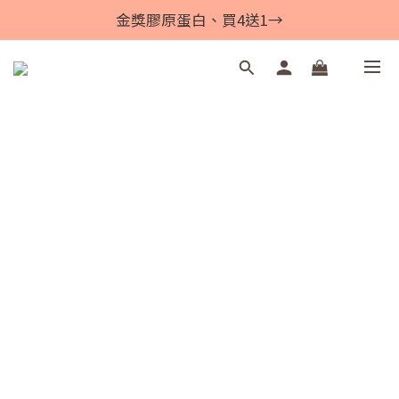
金獎膠原蛋白、買4送1→