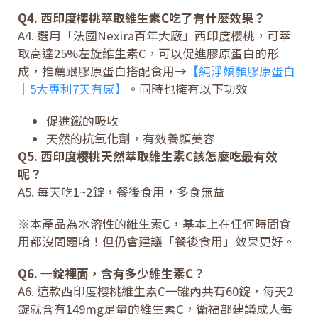
Q4. 西印度櫻桃萃取維生素C吃了有什麼效果？
A4. 選用「法國Nexira百年大廠」西印度櫻桃，可萃
取高達25%左旋維生素C，可以促進膠原蛋白的形
成，推薦跟膠原蛋白搭配食用→
【純淨嬌顏膠原蛋白
｜5大專利7天有感】
。同時也擁有以下功效
促進鐵的吸收
天然的抗氧化劑，有效養顏美容
Q5. 西印度樱桃天然萃取維生素C該怎麼吃最有效
呢？
A5. 每天吃1~2錠，餐後食用，多食無益
※本產品為水溶性的維生素C，基本上在任何時間食
用都沒問題唷！但仍會建議「餐後食用」效果更好。
Q6. 一錠裡面，含有多少維生素C？
A6. 這款西印度櫻桃維生素C一罐內共有60錠，每天2
錠就含有149mg足量的維生素C，衛福部建議成人每