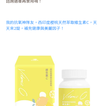
諮詢過後再食用唷！
我的抗氧神隊友，西印度樱桃天然萃取維生素C，天
天來2錠，補充健康與美麗因子！