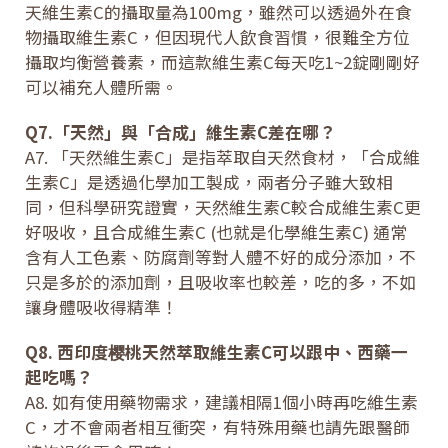
天維生素C的攝取量為100mg，雖然可以透過外在食
物攝取維生素C，但因現代人飲食習慣，很難全方位
攝取均衡營養素，而這款維生素C每天吃1~2錠剛剛好
可以補充人體所需。
Q7.「天然」與「合成」維生素C差在哪？
A7. 「天然維生素C」是指萃取自天然食材，「合成維
生素C」是透過化學加工製成，兩者分子雖大致相
同，但科學研究證實，天然維生素C較合成維生素C更
好吸收，且合成維生素C (也就是化學維生素C) 通常
含有人工色素、防腐劑等對人體不好的成分添加，不
只是多於的添加劑，且吸收率也較差，吃的多，不如
讓身體吸收得精準！
Q8. 西印度樱桃天然萃取維生素C可以跟中、西藥一
起吃嗎？
A8. 如有使用藥物需求，建議相隔1個小時再吃維生素
C，才不會兩者相互衝突，有特殊用藥也請先跟醫師