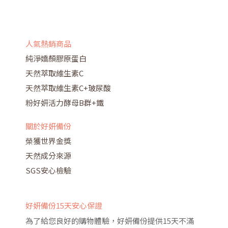
人氣熱銷商品
純淨嬌顏膠原蛋白
天然萃取維生素C
天然萃取維生素C+玻尿酸
粉好妍活力酵母B群+鐵
關於好妍備份
榮獲世界金獎
天然成分來源
SGS安心檢驗
好妍備份15天安心保證
為了給您良好的購物體驗，好妍備份提供15天不滿