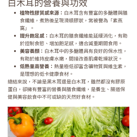
白木耳的營養與功效
植物性膠質感來源：
白木耳含有豐富的多醣體與膳
食纖維，煮熟後呈現滑順膠狀，常被譽為「素燕
窩」。
提升飽足感：
白木耳的膳食纖維能延緩消化，有助
於控制食慾、增加飽足感，適合減重期間食用。
美容養顏：
白木耳中的多醣體具有良好的保水性，
有助於維持皮膚水嫩，間接改善肌膚乾燥狀況。
低熱量高營養：
熱量極低卻富含礦物質與維生素，
是理想的低卡健康食材。
總結來說，不論是黑木耳還是白木耳，雖然都沒有膠原
蛋白，卻擁有豐富的營養與膳食纖維，是養生、腸道保
健與美容飲食中不可或缺的天然好食材。