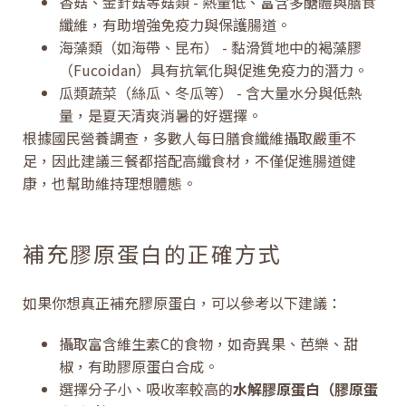
香菇、金針菇等菇類 - 熱量低、富含多醣體與膳食
纖維，有助增強免疫力與保護腸道。
海藻類（如海帶、昆布） - 黏滑質地中的褐藻膠
（Fucoidan）具有抗氧化與促進免疫力的潛力。
瓜類蔬菜（絲瓜、冬瓜等） - 含大量水分與低熱
量，是夏天清爽消暑的好選擇。
根據國民營養調查，多數人每日膳食纖維攝取嚴重不
足，因此建議三餐都搭配高纖食材，不僅促進腸道健
康，也幫助維持理想體態。
補充膠原蛋白的正確方式
如果你想真正補充膠原蛋白，可以參考以下建議：
攝取富含維生素C的食物，如奇異果、芭樂、甜
椒，有助膠原蛋白合成。
選擇分子小、吸收率較高的
水解膠原蛋白（膠原蛋