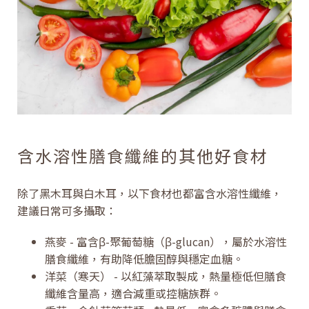
含水溶性膳食纖維的其他好食材
除了黑木耳與白木耳，以下食材也都富含水溶性纖維，
建議日常可多攝取：
燕麥 - 富含β-聚葡萄糖（β-glucan），屬於水溶性
膳食纖維，有助降低膽固醇與穩定血糖。
洋菜（寒天） - 以紅藻萃取製成，熱量極低但膳食
纖維含量高，適合減重或控糖族群。