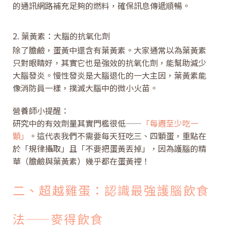
的通訊網路補充足夠的燃料，確保訊息傳遞順暢。
2. 葉黃素：大腦的抗氧化劑
除了膽鹼，蛋黃中還含有葉黃素。大家通常以為葉黃素
只對眼睛好，其實它也是強效的抗氧化劑，能幫助減少
大腦發炎。慢性發炎是大腦退化的一大主因，葉黃素能
像消防員一樣，撲滅大腦中的微小火苗。
營養師小提醒：
研究中的有效劑量其實門檻很低——
「每週至少吃一
顆」
。這代表我們不需要每天狂吃三、四顆蛋，重點在
於「規律攝取」且「不要把蛋黃丟掉」，因為護腦的精
華（膽鹼與葉黃素）幾乎都在蛋黃裡！
二、超越雞蛋：認識最強護腦飲食
法——麥得飲食