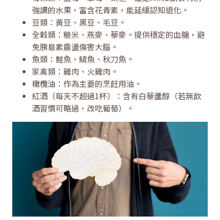
強調的水果，富含花青素，能延緩認知退化。
豆類：黃豆、黑豆、毛豆。
全穀類：糙米、燕麥、藜麥。提供穩定的血糖，避
免胰島素震盪傷害大腦。
魚類：鮭魚、鯖魚、秋刀魚。
家禽類：雞肉、火雞肉。
橄欖油：作為主要的烹飪用油。
紅酒（每天不超過1杯）：含有白藜蘆醇（若無飲
酒習慣可略過，改吃葡萄）。