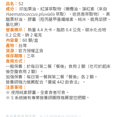
品名：
S2
成分：
印加果油、紅藻萃取物（橄欖油、藻紅素〈來自
Haematococcus pluvialis
萃取〉、迷迭香萃取物）、黑
醋栗籽油、 膠囊（羥丙基甲基纖維素、純水、鹿角菜膠、
氯化鉀）
營養標示：
熱量 4.4 大卡，脂肪 0.4 公克，碳水化合物
0.2 公克，鈉 2 毫克
內容量：
60 顆/盒
產地：
台灣
貨源：
官方授權正貨
保存期限：
三年
食用方式：
一般保養：於每日第二餐「餐後」食用 2 顆（也可於起床
後空腹食用 2 顆）。
加強保養：每日第一餐與第二餐「餐後」各 2 顆。
營養師強力推薦配合「優減 442 飲食法」。
注意事項：
※ 使用純素膠囊，全素食者可食。
※ S 系統擁有專業營養師團隊推薦替您把關。
食品業者登錄字號 A-152608409-00000-2