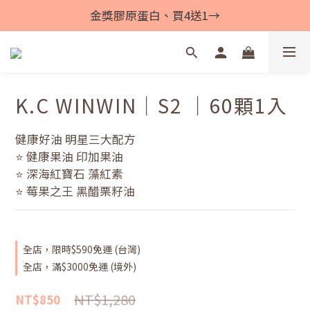
金獎膠原蛋白、買4送1→
K.C WINWIN｜S2 ｜60顆1入
健康好油 明星三大配方
⭐ 健康果油 印加果油
⭐ 深海紅寶石 藻紅素
⭐ 莓果之王 黑醋栗籽油
全店，限時$590免運 (台灣)
全店，滿$3000免運 (境外)
NT$1,280
NT$850