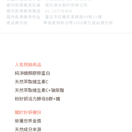
國內負責廠商名稱 億元資本股份有限公司
國內負責廠商電話 02-23776968
國內負責廠商地址 臺北市信義區東興路49號11樓
產品責任險 華南產物新台幣1000萬元產品責任險
人氣熱銷商品
純淨嬌顏膠原蛋白
天然萃取維生素C
天然萃取維生素C+玻尿酸
粉好妍活力酵母B群+鐵
關於好妍備份
榮獲世界金獎
天然成分來源