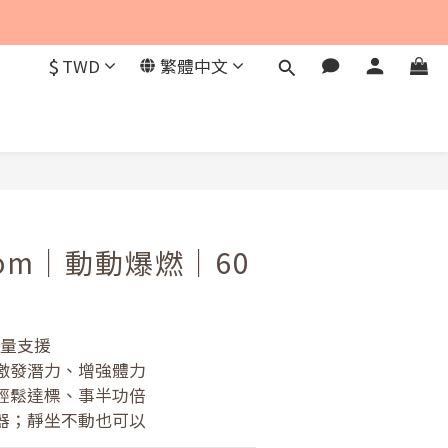
$
TWD
繁體中文
立即購買
com｜動動爆燃｜60
能量支援
，激發潛力、增強體力
，輕鬆達標、事半功倍
神器；靜坐不動也可以