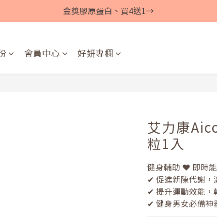
金獎膠原蛋白、買4送1→
份
會員中心
好妍專欄
艾力康Ai
粒1入
健身輔助 ❤ 即時
✔ 促進新陳代謝
✔ 提升運動效能
✔ 健身男女必備