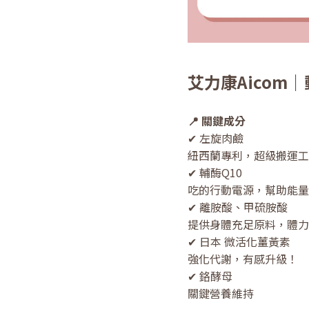
艾力康Aicom
📍 關鍵成分
✔ 左旋肉鹼
紐西蘭專利，超級搬運工
✔ 輔酶Q10
吃的行動電源，幫助能量
✔ 離胺酸、甲硫胺酸
提供身體充足原料，體力
✔ 日本 微活化薑黃素
強化代謝，有感升級！
✔ 鉻酵母
關鍵營養維持