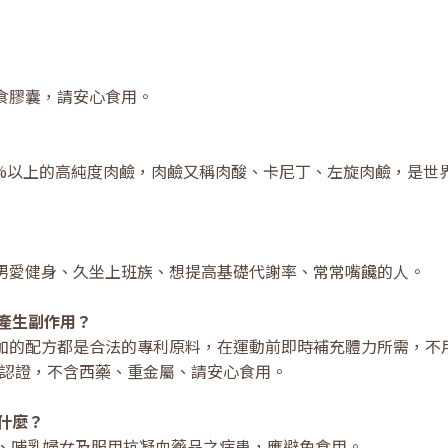
食膠囊，請安心食用。
.9%以上的高純度肉鹼，肉鹼又稱肉酸、卡尼丁、左旋肉鹼，是世
男愛健身、久坐上班族、想提高基礎代謝率、常常嘴饞的人。
產生副作用？
加的配方都是合法的專利原料，在運動前即時補充體力所需，不
驗認證，不含西藥、重金屬、請安心食用。
什麼？
婦、哺乳婦女及服用抗凝血藥品之病患，應避免食用。