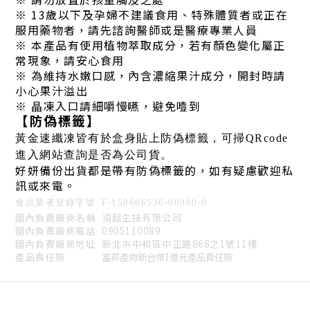
※
13歲以下及孕婦不建議食用、特殊體質者或正在
服用藥物者，請先諮詢醫師或是醫療專業人員
※
本產品有使用植物萃取成分，若有顏色變化屬正
常現象，請安心食用
※
為維持水嫩口感，內含濃縮果汁成分，開封時請
小心果汁溢出
※
晶凍入口請細嚼慢嚥，避免噎到
【防偽標籤】
黃金速纖凍皆有於盒身貼上防偽標籤，可掃QRcode
進入網站查詢是否為公司貨。
好妍備份出貨都是帶有防偽標籤的，如有疑慮歡迎私
訊或來電。
食品業者登錄字號 F-150666536-00000-0
國內負責廠商名稱 頂超生技有限公司
國內負責廠商電話 0905110089
國內負責廠商地址 新北市中和區中正路868之1號11樓
產品責任險
富邦產物新台幣1億元產品責任險