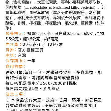
物（含燕窩酸）、大豆低聚肽、專利小麥胚芽乳萃取物、
乳酸菌肽（L. acidophilus as tyndallized killed bacterial）、紅
薑黃萃取物、血橙萃取物（摩洛哥血橙濃縮粉、麥芽糊
精）、專利栗子皮萃取物、專利複合乳酸菌、專利吡啶甲
酸鉻、香料、檸檬酸、檸檬酸鈉、氯化鉀、蔗糖素（甜味
劑）
營養標示：
熱量22.4大卡，蛋白質0.1公克，碳水化合物
5.5公克，糖3.5公克，鈉5毫克
內容量
：
20公克/包；12包/盒
貨源
：
官方授權正貨
產地
：
台灣
保存期限
：
一年
食用方式
：
建議用量:每日一包，建議餐後食用，多食無益。如
有特殊需求，請諮詢專業醫師或營養師
每日搭配足量水分1500-2000ml攝取
每日請勿超過4包，多食無益
注意事項
：
※
本產品含有大豆、芝麻、芒果、堅果、奇異果及
含有麩質穀物製品，不適合對其過敏體質者食用
※
請勿放置於孩童觸及之處