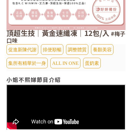
頂超生技｜黃金速纖凍｜12
包/入
#梅子
口味
促進新陳代謝
排便順暢
調整體質
養顏美容
集所有精華於一身
ALL IN ONE
蛋奶素
小姐不熙娣節目介紹