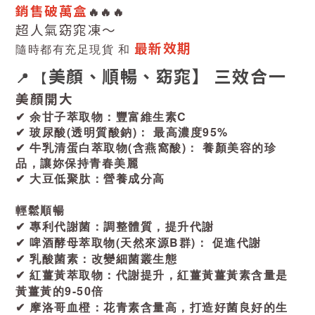
銷售破萬盒
🔥
🔥
🔥
超人氣窈窕凍～
最新效期
隨時都有充足現貨 和
美顏、順暢、窈窕】 三效合一
📍 【
美顏開大
✔ 余甘子萃取物：豐富維生素C
✔ 玻尿酸(透明質酸鈉)： 最高濃度95%
✔ 牛乳清蛋白萃取物(含燕窩酸)： 養顏美容的珍
品，讓妳保持青春美麗
✔ 大豆低聚肽：營養成分高
輕鬆順暢
✔ 專利代謝菌：調整體質，提升代謝
✔ 啤酒酵母萃取物(天然來源B群)： 促進代謝
✔ 乳酸菌素：改變細菌叢生態
✔ 紅薑黃萃取物：代謝提升，紅薑黃薑黃素含量是
黃薑黃的9-50倍
✔ 摩洛哥血橙：花青素含量高，打造好菌良好的生