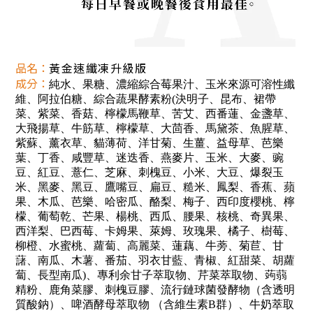
品名
：
黃金速纖凍升級版
成分：
純水、果糖、濃縮綜合莓果汁、玉米來源可溶性纖
維、阿拉伯糖、綜合蔬果酵素粉(決明子、昆布、裙帶
菜、紫菜、香菇、檸檬馬鞭草、苦艾、西番蓮、金盞草、
大飛揚草、牛筋草、檸檬草、大茴香、馬黛茶、魚腥草、
紫蘇、薰衣草、貓薄荷、洋甘菊、生薑、益母草、芭樂
葉、丁香、咸豐草、迷迭香、燕麥片、玉米、大麥、豌
豆、紅豆、薏仁、芝麻、刺槐豆、小米、大豆、爆裂玉
米、黑麥、黑豆、鷹嘴豆、扁豆、糙米、鳳梨、香蕉、蘋
果、木瓜、芭樂、哈密瓜、酪梨、梅子、西印度櫻桃、檸
檬、葡萄乾、芒果、楊桃、西瓜、腰果、核桃、奇異果、
西洋梨、巴西莓、卡姆果、萊姆、玫瑰果、橘子、樹莓、
柳橙、水蜜桃、蘿蔔、高麗菜、蓮藕、牛蒡、菊苣、甘
藷、南瓜、木薯、番茄、羽衣甘藍、青椒、紅甜菜、胡蘿
蔔、長型南瓜)、專利余甘子萃取物、芹菜萃取物、蒟蒻
精粉、鹿角菜膠、刺槐豆膠、流行鏈球菌發酵物（含透明
質酸鈉）、啤酒酵母萃取物 （含維生素B群）、牛奶萃取