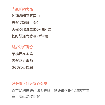
人氣熱銷商品
純淨嬌顏膠原蛋白
天然萃取維生素C
天然萃取維生素C+玻尿酸
粉好妍活力酵母B群+鐵
關於好妍備份
榮獲世界金獎
天然成分來源
SGS安心檢驗
好妍備份15天安心保證
為了給您良好的購物體驗，好妍備份提供15天不滿
意，安心退款保證。