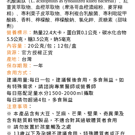
乳酸菌肽（L. acidophilus as tyndallized killed bacterial）、紅
薑黃萃取物、血橙萃取物（摩洛哥血橙濃縮粉、麥芽糊
精）、專利栗子皮萃取物、專利複合乳酸菌、專利吡啶甲
酸鉻、香料、檸檬酸、檸檬酸鈉、氯化鉀、蔗糖素（甜味
劑）
營養標示：
熱量22.4大卡，蛋白質0.1公克，碳水化合物
5.5公克，糖3.5公克，鈉5毫克
內容量
：
20公克/包；12包/盒
貨源
：
官方授權正貨
產地
：
台灣
保存期限
：
一年
食用方式
：
建議用量:每日一包，建議餐後食用，多食無益。如
有特殊需求，請諮詢專業醫師或營養師
每日搭配足量水分1500-2000ml攝取
每日請勿超過4包，多食無益
注意事項
：
※
本產品含有大豆、芝麻、芒果、堅果、奇異果及
含有麩質穀物製品，不適合對其過敏體質者食用
※
請勿放置於孩童觸及之處
※
13歲以下及孕婦不建議食用、特殊體質者或正在