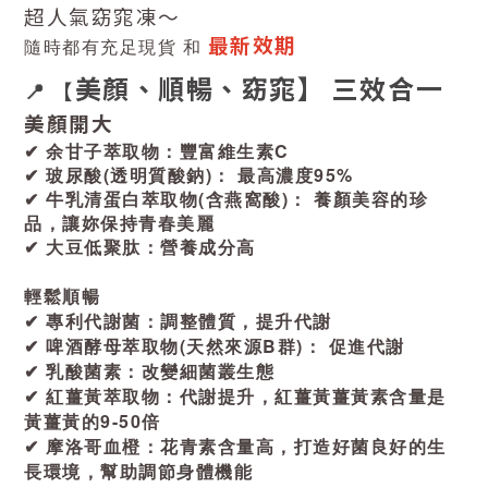
超人氣窈窕凍～
最新效期
隨時都有充足現貨 和
美顏、順暢、窈窕】 三效合一
📍 【
美顏開大
✔ 余甘子萃取物：豐富維生素C
✔ 玻尿酸(透明質酸鈉)： 最高濃度95%
✔ 牛乳清蛋白萃取物(含燕窩酸)： 養顏美容的珍
品，讓妳保持青春美麗
✔ 大豆低聚肽：營養成分高
輕鬆順暢
✔ 專利代謝菌：調整體質，提升代謝
✔ 啤酒酵母萃取物(天然來源B群)： 促進代謝
✔ 乳酸菌素：改變細菌叢生態
✔ 紅薑黃萃取物：代謝提升，紅薑黃薑黃素含量是
黃薑黃的9-50倍
✔ 摩洛哥血橙：花青素含量高，打造好菌良好的生
長環境，幫助調節身體機能