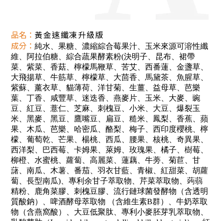
品名
：
黃金速纖凍升級版
成分：
純水、果糖、濃縮綜合莓果汁、玉米來源可溶性纖
維、阿拉伯糖、綜合蔬果酵素粉(決明子、昆布、裙帶
菜、紫菜、香菇、檸檬馬鞭草、苦艾、西番蓮、金盞草、
大飛揚草、牛筋草、檸檬草、大茴香、馬黛茶、魚腥草、
紫蘇、薰衣草、貓薄荷、洋甘菊、生薑、益母草、芭樂
葉、丁香、咸豐草、迷迭香、燕麥片、玉米、大麥、豌
豆、紅豆、薏仁、芝麻、刺槐豆、小米、大豆、爆裂玉
米、黑麥、黑豆、鷹嘴豆、扁豆、糙米、鳳梨、香蕉、蘋
果、木瓜、芭樂、哈密瓜、酪梨、梅子、西印度櫻桃、檸
檬、葡萄乾、芒果、楊桃、西瓜、腰果、核桃、奇異果、
西洋梨、巴西莓、卡姆果、萊姆、玫瑰果、橘子、樹莓、
柳橙、水蜜桃、蘿蔔、高麗菜、蓮藕、牛蒡、菊苣、甘
藷、南瓜、木薯、番茄、羽衣甘藍、青椒、紅甜菜、胡蘿
蔔、長型南瓜)、專利余甘子萃取物、芹菜萃取物、蒟蒻
精粉、鹿角菜膠、刺槐豆膠、流行鏈球菌發酵物（含透明
質酸鈉）、啤酒酵母萃取物 （含維生素B群）、牛奶萃取
物（含燕窩酸）、大豆低聚肽、專利小麥胚芽乳萃取物、