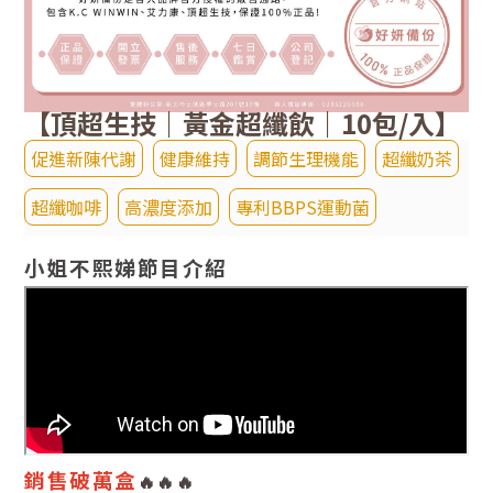
【頂超生技｜黃金超纖飲｜10
包/入】
促進新陳代謝
健康維持
調節生理機能
超纖奶茶
超纖咖啡
高濃度添加
專利BBPS運動菌
小姐不熙娣節目介紹
銷售破萬盒
🔥
🔥
🔥