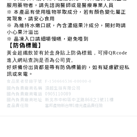
服用藥物者，請先諮詢醫師或是醫療專業人員
※
本產品有使用植物萃取成分，若有顏色變化屬正
常現象，請安心食用
※
為維持水嫩口感，內含濃縮果汁成分，開封時請
小心果汁溢出
※
晶凍入口請細嚼慢嚥，避免噎到
【防偽標籤】
黃金超纖飲皆有於盒身貼上防偽標籤，可掃QRcode
進入網站查詢是否為公司貨。
好妍備份出貨都是帶有防偽標籤的，如有疑慮歡迎私
訊或來電。
食品業者登錄字號 F-150666536-00000-0
國內負責廠商名稱 頂超生技有限公司
國內負責廠商電話 0905110089
國內負責廠商地址 新北市中和區中正路868之1號11樓
產品責任險
富邦產物新台幣1億元產品責任險