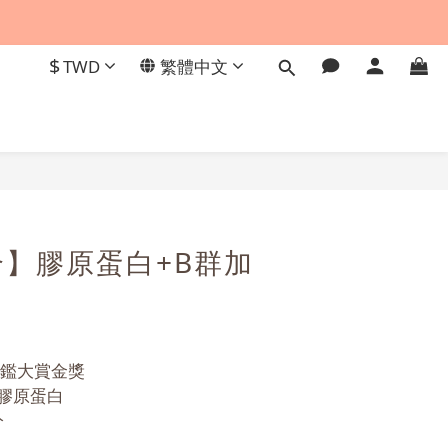
$
TWD
繁體中文
】膠原蛋白+B群加
評鑑大賞金獎
G膠原蛋白
分