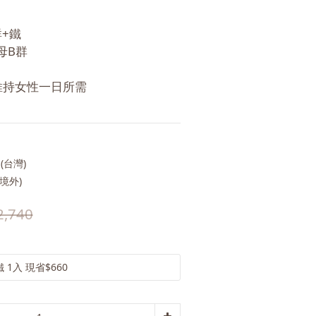
+鐵
母B群
維持女性一日所需
(台灣)
境外)
2,740