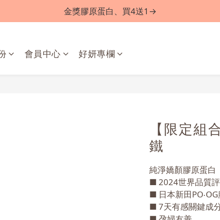
金獎膠原蛋白、買4送1→
份
會員中心
好妍專欄
【限定組合
鐵
純淨嬌顏膠原蛋白
■ 2024世界品質
■ 日本新田PO‧O
■ 7天有感關鍵成
■ 孕婦友善