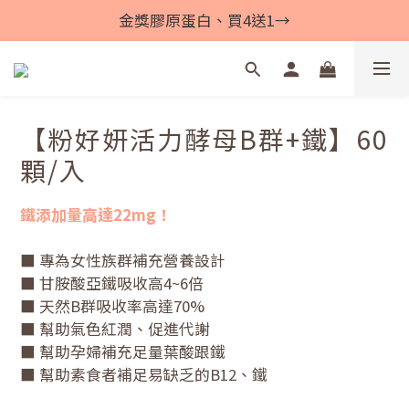
金獎膠原蛋白、買4送1→
【粉好妍活力酵母B群+鐵】60
顆/入
鐵添加量高達22mg！
■ 專為女性族群補充營養設計
■ 甘胺酸亞鐵吸收高4~6倍
■ 天然B群吸收率高達70%
■ 幫助氣色紅潤、促進代謝
■ 幫助孕婦補充足量葉酸跟鐵
■ 幫助素食者補足易缺乏的B12、鐵