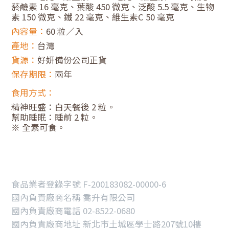
菸鹼素 16 毫克、葉酸 450 微克、泛酸 5.5 毫克、生物
素 150 微克、鐵 22 毫克、維生素C 50 毫克
內容量：
60 粒／入
產地：
台灣
貨源：
好妍備份公司正貨
保存期限：
兩年
食用方式：
精神旺盛：白天餐後 2 粒。
幫助睡眠：睡前 2 粒。
※ 全素可食。
食品業者登錄字號 F-200183082-00000-6
國內負責廠商名稱 喬升有限公司
國內負責廠商電話 02-8522-0680
國內負責廠商地址 新北市土城區學士路207號10樓