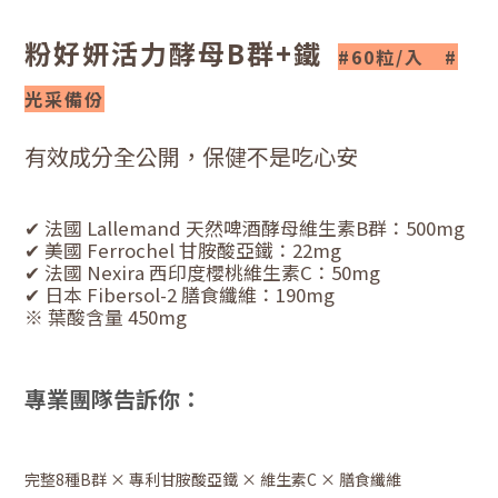
粉好妍活力酵母B群+鐵
#60粒/入 #
光采備份
有效成分全公開，保健不是吃心安
✔ 法國 Lallemand 天然啤酒酵母維生素B群：500mg
✔ 美國 Ferrochel 甘胺酸亞鐵：22mg
✔ 法國 Nexira 西印度櫻桃維生素C：50mg
✔ 日本 Fibersol-2 膳食纖維：190mg
※ 葉酸含量 450mg
專業團隊告訴你：
完整8種B群 × 專利甘胺酸亞鐵 × 維生素C × 膳食纖維