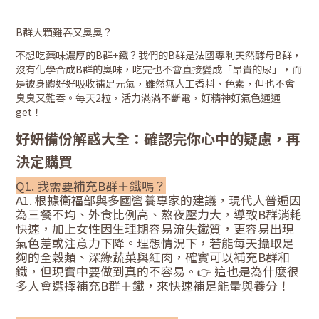
B群大顆難吞又臭臭？
不想吃藥味濃厚的B群+鐵？我們的B群是法國專利天然酵母B群，
沒有化學合成B群的臭味，吃完也不會直接變成「昂貴的尿」，而
是被身體好好吸收補足元氣，雖然無人工香料、色素，但也不會
臭臭又難吞。每天2粒，活力滿滿不斷電，好精神好氣色通通
get！
好妍備份解惑大全：確認完你心中的疑慮，再
決定購買
Q1. 我需要補充B群＋鐵嗎？
A1. 根據衛福部與多國營養專家的建議，現代人普遍因
為三餐不均、外食比例高、熬夜壓力大，導致B群消耗
快速，加上女性因生理期容易流失鐵質，更容易出現
氣色差或注意力下降。理想情況下，若能每天攝取足
夠的全穀類、深綠蔬菜與紅肉，確實可以補充B群和
鐵，但現實中要做到真的不容易。👉 這也是為什麼很
多人會選擇補充B群＋鐵，來快速補足能量與養分！