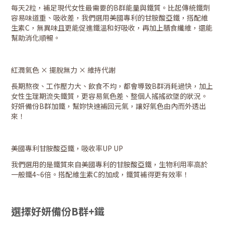
每天2粒，補足現代女性最需要的B群能量與鐵質。比起傳統鐵劑
容易味道重、吸收差，我們選用美國專利的甘胺酸亞鐵，搭配維
生素C，無異味且更能促進鐵溫和好吸收，再加上膳食纖維，還能
幫助消化順暢。
紅潤氣色 × 擺脫無力 × 維持代謝
長期熬夜、工作壓力大、飲食不均，都會導致B群消耗過快，加上
女性生理期流失鐵質，更容易氣色差、整個人搖搖欲墜的狀況。
好妍備份B群加鐵，幫妳快速補回元氣，讓好氣色由內而外透出
來！
美國專利甘胺酸亞鐵，吸收率UP UP
我們選用的是鐵質來自美國專利的甘胺酸亞鐵，生物利用率高於
一般鐵4~6倍。搭配維生素C的加成，鐵質補得更有效率！
選擇好妍備份B群+鐵