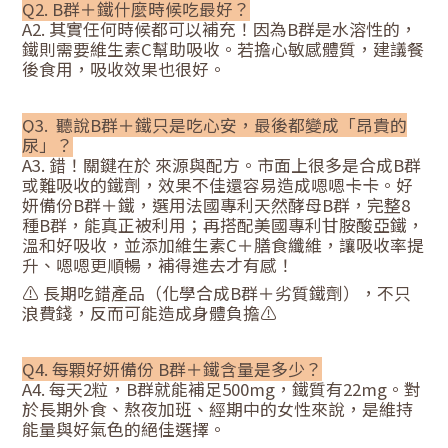
Q2. B群＋鐵什麼時候吃最好？
A2. 其實任何時候都可以補充！因為B群是水溶性的，
鐵則需要維生素C幫助吸收。若擔心敏感體質，建議餐
後食用，吸收效果也很好。
Q3. 聽說B群＋鐵只是吃心安，最後都變成「昂貴的
尿」？
A3. 錯！關鍵在於 來源與配方。市面上很多是合成B群
或難吸收的鐵劑，效果不佳還容易造成嗯嗯卡卡。好
妍備份B群＋鐵，選用法國專利天然酵母B群，完整8
種B群，能真正被利用；再搭配美國專利甘胺酸亞鐵，
溫和好吸收，並添加維生素C＋膳食纖維，讓吸收率提
升、嗯嗯更順暢，補得進去才有感！
⚠️ 長期吃錯產品（化學合成B群＋劣質鐵劑），不只
浪費錢，反而可能造成身體負擔⚠️
Q4. 每顆好妍備份 B群＋鐵含量是多少？
A4. 每天2粒，B群就能補足500mg，鐵質有22mg。對
於長期外食、熬夜加班、經期中的女性來說，是維持
能量與好氣色的絕佳選擇。