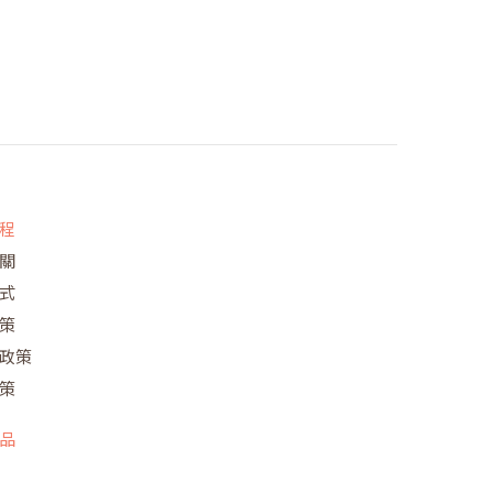
程
關
式
策
政策
策
品