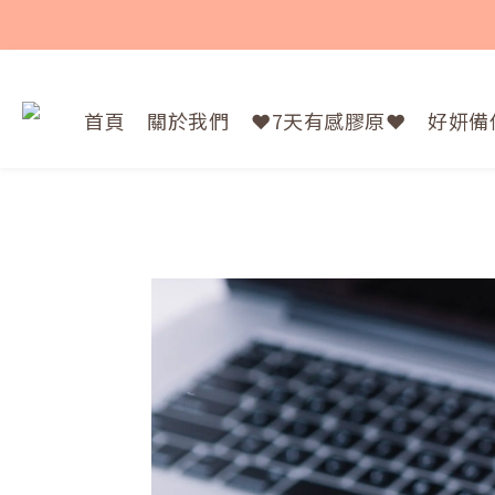
首頁
關於我們
❤️7天有感膠原❤️
好妍備