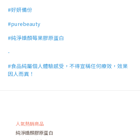
#好妍備份
#purebeauty
#純淨嬌顏莓果膠原蛋白
-
#食品純屬個人體驗感受，不得宣稱任何療效，效果
因人而異！
人氣熱銷商品
純淨嬌顏膠原蛋白