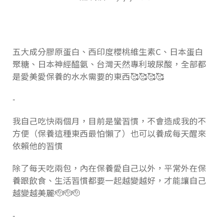
五大成分膠原蛋白、西印度櫻桃維生素C、日本蛋白
聚糖、日本神經醯氨、台灣天然專利玻尿酸，全部都
是愛美愛保養的水水需要的東西🥰🥰🥰🥰
-
我自己吃快兩個月，目前是蠻習慣，不會造成我的不
方便（保養這種東西最怕懶了）也可以養成每天醒來
依賴他的習慣
除了每天吃兩包，內在保養愛自己以外，平常外在保
養跟飲食、生活習慣都要一起越變越好，才能讓自己
越變越美麗🫡🫡🫡
-