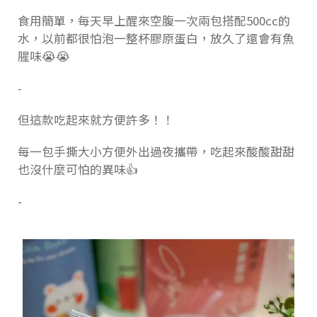
食用簡單，每天早上醒來空腹一次兩包搭配500cc的
水，以前都很怕泡一整杯膠原蛋白，放久了還會有魚
腥味😭😭
-
但這款吃起來就方便許多！！
每一包手撕大小方便外出過夜攜帶，吃起來酸酸甜甜
也沒什麼可怕的異味👍
-