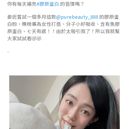
你有每天補充
#膠原蛋白
的習慣嗎？
最近嘗試一個多月這款
@purebeauty_888
的膠原蛋
白粉，標榜專為女性打造、分子小好吸收、含有魚膠
原蛋白、七天有感！！由於太吸引我了！所以我就幫
大家試試看🤣🤣
-