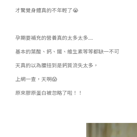
才驚覺身體真的不年輕了😭
孕期要補充的營養真的太多太多....
基本的葉酸、鈣、鐵、維生素等等都缺一不可
天真的以為腰扭到是鈣質流失太多，
上網一查，天啊😱
原來膠原蛋白被忽略了啦！！