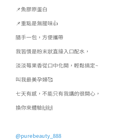
📌魚膠原蛋白
📌重點是無腥味👍
隨手一包，方便攜帶
我習慣是粉末狀直接入口配水，
淡淡莓果香從口中化開，輕鬆搞定~
叫我最美孕婦🥰
七天有感，不能只有我講的很開心，
換你來體驗🙌🙌
@purebeauty_888