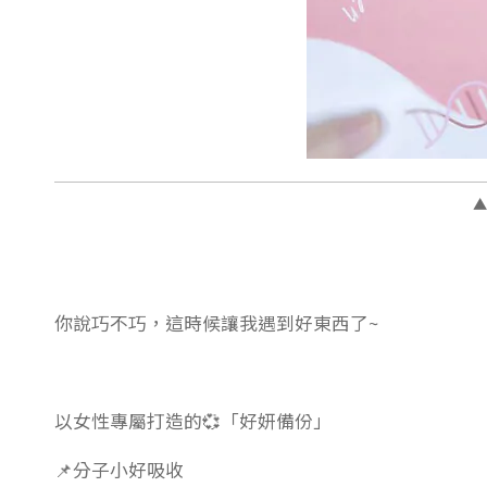
▲
你說巧不巧，這時候讓我遇到好東西了~
以女性專屬打造的💞「好妍備份」
📌分子小好吸收