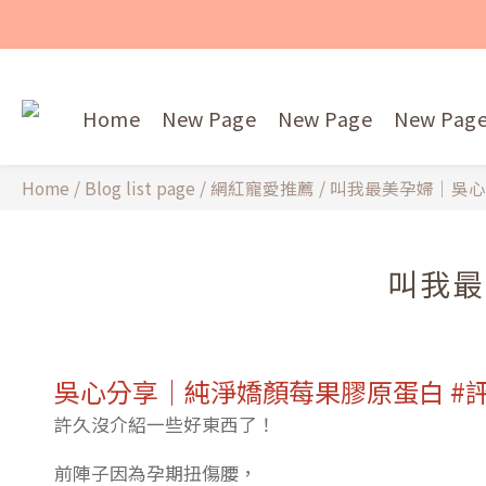
Home
New Page
New Page
New Pag
Home
/
Blog list page
/
網紅寵愛推薦
/
叫我最美孕婦｜吳心
叫我最
吳心分享｜純淨嬌顏莓果膠原蛋白 #
許久沒介紹一些好東西了！
前陣子因為孕期扭傷腰，