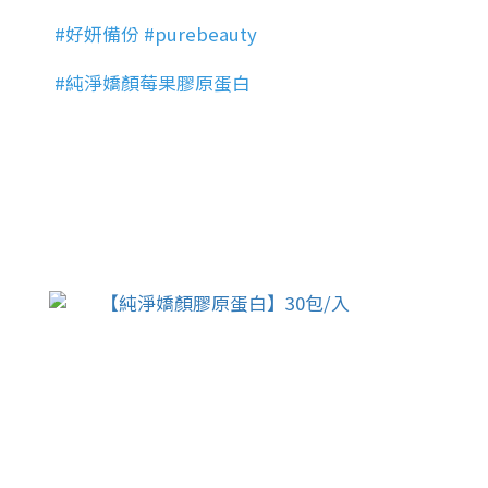
#好妍備份 #purebeauty
#純淨嬌顏莓果膠原蛋白