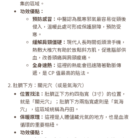
集的區域。
功效優點：
預防感冒：
中醫認為風寒邪氣最容易從頸後
侵入，溫暖此處可形成保護屏障，預防受
寒。
緩解肩頸僵硬：
現代人長時間低頭滑手機，
熱敷大椎穴有助於放鬆斜方肌，促進腦部供
血，改善頭痛與肩頸痠痛。
全身速熱：
這裡的熱能會迅速隨著動脈傳
遞，是 CP 值最高的貼法。
2. 肚臍下方：關元穴（或是氣海穴）
位置找法：
肚臍正下方約四指寬（3寸）的位置，
就是「關元穴」；肚臍下方兩指寬處則是「氣海
穴」，這區域統稱為丹田。
保暖原理：
這裡是人體儲藏元氣的地方，也是血液
循環的重要樞紐。
功效優點：