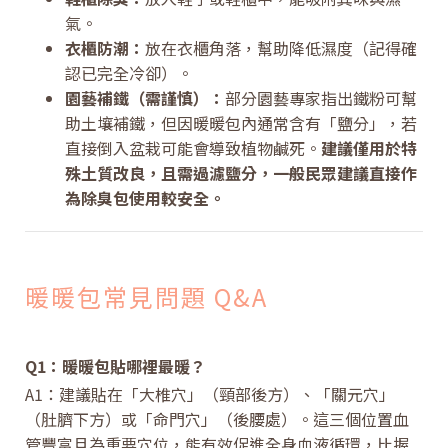
氣。
衣櫃防潮：
放在衣櫃角落，幫助降低濕度（記得確
認已完全冷卻）。
園藝補鐵（需謹慎）：
部分園藝專家指出鐵粉可幫
助土壤補鐵，但因暖暖包內通常含有「鹽分」，若
直接倒入盆栽可能會導致植物鹹死。
建議僅用於特
殊土質改良，且需過濾鹽分，一般民眾建議直接作
為除臭包使用較安全。
暖暖包常見問題 Q&A
Q1：暖暖包貼哪裡最暖？
A1：建議貼在「大椎穴」（頸部後方）、「關元穴」
（肚臍下方）或「命門穴」（後腰處）。這三個位置血
管豐富且為重要穴位，能有效促進全身血液循環，比握