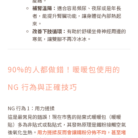
痠痛。
補腎溫陽：
適合容易頻尿、夜尿或是年長
者，能提升腎臟功能，讓身體從內部熱起
來。
改善下肢循環：
有助於舒緩坐骨神經周邊的
寒氣，讓雙腳不再冷冰冰。
90%的人都做錯！暖暖包使用的
NG 行為與正確技巧
NG 行為 1：用力搓揉
這是最常見的錯誤！現在市售的拋棄式暖暖包（暖暖
貼）多為非貼式或黏貼式，其發熱原理是鐵粉接觸空氣
後氧化生熱。
用力搓揉反而會讓鐵粉分佈不均，甚至堵