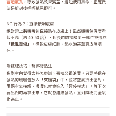
塞透氣孔
，導致發熱效果變差，縮短使用壽命。正確做
法是拆封後輕輕搖晃即可。
NG 行為 2：直接接觸皮膚
絕對禁止將暖暖包直接貼在皮膚上！雖然暖暖包溫度看
似不高（約 40-50 度），但長時間接觸同一部位會造成
「低溫燙傷」
，導致皮膚紅腫、起水泡甚至真皮層壞
死。
隱藏版技巧：暫停發熱法
進到室內覺得太熱怎麼辦？丟掉又很浪費。只要將還在
發熱的暖暖包放入
「夾鏈袋」
中，並將空氣擠出密封，
阻絕空氣接觸，暖暖包就會進入「暫停模式」。等下次
要出門時再拿出來，它就會繼續發熱，直到鐵粉完全氧
化為止。