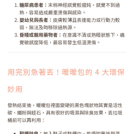
糖尿病患者：
末梢神經感覺較遲鈍，感覺不到過
熱，容易造成嚴重燙傷與感染。
嬰幼兒與長者：
皮膚較薄且表達能力或行動力較
弱，無法及時移除過熱源。
昏睡或服用藥物者：
在意識不清或熟睡狀態下，痛
覺敏感度降低，最容易發生低溫燙傷。
用完別急著丟！暖暖包的 4 大環保
妙用
發熱結束後，暖暖包裡面變硬的黑色塊狀物其實是活性
碳、鐵粉與蛭石，具有很好的吸濕與除臭效果，丟垃圾
桶前可以再利用：
鞋櫃除臭：
放入鞋子或鞋櫃中，能吸附異味與濕