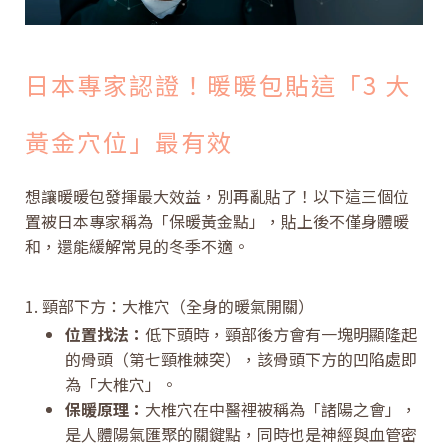
日本專家認證！暖暖包貼這「3 大
黃金穴位」最有效
想讓暖暖包發揮最大效益，別再亂貼了！以下這三個位
置被日本專家稱為「保暖黃金點」，貼上後不僅身體暖
和，還能緩解常見的冬季不適。
1. 頸部下方：大椎穴（全身的暖氣開關）
位置找法：
低下頭時，頸部後方會有一塊明顯隆起
的骨頭（第七頸椎棘突），該骨頭下方的凹陷處即
為「大椎穴」。
保暖原理：
大椎穴在中醫裡被稱為「諸陽之會」，
是人體陽氣匯聚的關鍵點，同時也是神經與血管密