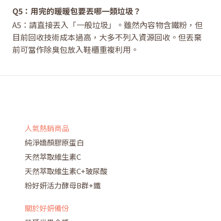
Q5：用完的暖暖包要丟哪一類垃圾？
A5：請直接丟入「一般垃圾」。雖然內容物含鐵粉，但
目前回收技術成本過高，大多不列入資源回收。但丟棄
前可當作除臭包放入鞋櫃重複利用。
人氣熱銷商品
純淨嬌顏膠原蛋白
天然萃取維生素C
天然萃取維生素C+玻尿酸
粉好妍活力酵母B群+鐵
關於好妍備份