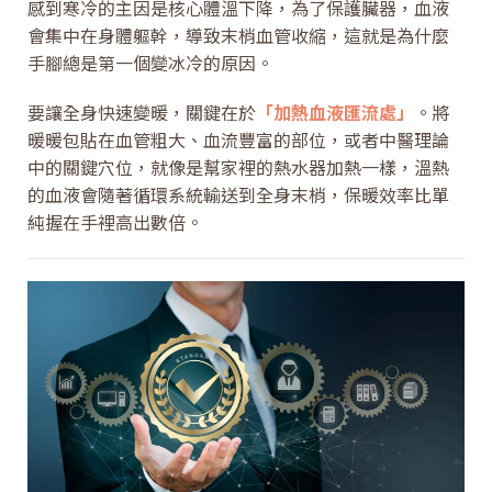
感到寒冷的主因是核心體溫下降，為了保護臟器，血液
會集中在身體軀幹，導致末梢血管收縮，這就是為什麼
手腳總是第一個變冰冷的原因。
要讓全身快速變暖，關鍵在於
「加熱血液匯流處」
。將
暖暖包貼在血管粗大、血流豐富的部位，或者中醫理論
中的關鍵穴位，就像是幫家裡的熱水器加熱一樣，溫熱
的血液會隨著循環系統輸送到全身末梢，保暖效率比單
純握在手裡高出數倍。