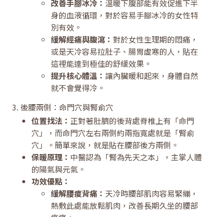
改善手腳冰冷：
溫暖下腹部能有效促進下半
身的血液循環，對於容易手腳冰冷的女性特
別有效。
緩解經痛與腹瀉：
對於女性生理期的悶痛，
或是天冷容易拉肚子、腸胃虛寒的人，貼在
這裡能達到極佳的舒緩效果。
提升核心體溫：
讓內臟暖和起來，身體自然
就不會覺得冷。
3. 後腰兩側：命門穴與腎俞穴
位置找法：
正對著肚臍的後背處脊椎上有「命門
穴」，而命門穴左右兩側約兩指寬處就是「腎俞
穴」。簡單來說，就是貼在腰部後方兩側。
保暖原理：
中醫認為「腎為先天之本」，主掌人體
的陽氣與元氣。
功效優點：
緩解腰痠背痛：
天冷時腰部肌肉容易緊繃，
熱敷此處能放鬆肌肉，改善長期久坐的腰部