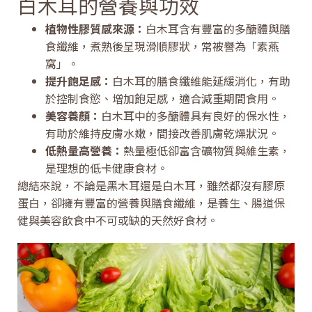
白木耳的營養與功效
植物性膠質感來源：
白木耳含有豐富的多醣體與膳
食纖維，煮熟後呈現滑順膠狀，常被譽為「素燕
窩」。
提升飽足感：
白木耳的膳食纖維能延緩消化，有助
於控制食慾、增加飽足感，適合減重期間食用。
美容養顏：
白木耳中的多醣體具有良好的保水性，
有助於維持皮膚水嫩，間接改善肌膚乾燥狀況。
低熱量高營養：
熱量極低卻富含礦物質與維生素，
是理想的低卡健康食材。
總結來說，不論是黑木耳還是白木耳，雖然都沒有膠原
蛋白，卻擁有豐富的營養與膳食纖維，是養生、腸道保
健與美容飲食中不可或缺的天然好食材。