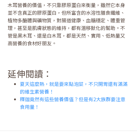
木耳營養的價值，不只靠膠原蛋白來衡量，雖然它本身
並不含真正的膠原蛋白，但所富含的水溶性膳食纖維、
植物多醣體與礦物質，對腸道健康、血糖穩定、體重管
理，甚至是肌膚狀態的維持，都有潛移默化的幫助。不
管是黑木耳、還是白木耳，都是天然、實用、低熱量又
高營養的食材好朋友。
延伸閱讀：
夏天這麼熱，就是要來點泡菜，不只開胃還有滿滿
的維生素營養！
釋迦竟然有這些營養價值？但是有2大族群要注意
食用量！