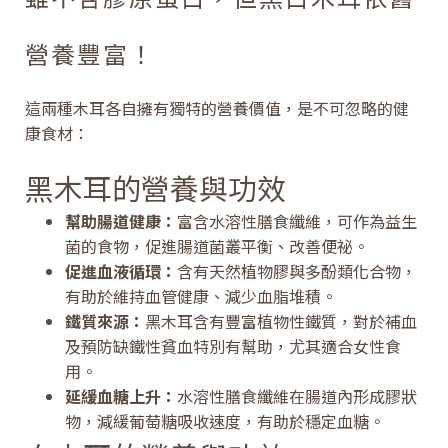
營養豐富！
這兩種木耳各自擁有獨特的營養價值，是不可忽略的健
康食材：
黑木耳的營養與功效
幫助腸道健康：
富含水溶性膳食纖維，可作為益生
菌的食物，促進腸道菌叢平衡、改善便祕。
促進血液循環：
含有天然植物膠與多酚類化合物，
有助於維持血管健康、減少血脂堆積。
鐵質來源：
黑木耳含有豐富植物性鐵質，對於補血
及預防缺鐵性貧血特別有幫助，尤其適合女性食
用。
延緩血糖上升：
水溶性膳食纖維在腸道內形成膠狀
物，減緩葡萄糖吸收速度，有助於穩定血糖。