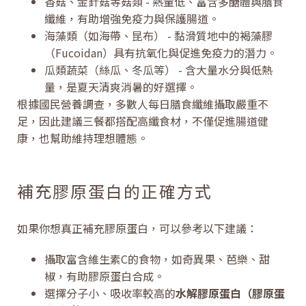
香菇、金針菇等菇類 - 熱量低、富含多醣體與膳食
纖維，有助增強免疫力與保護腸道。
海藻類（如海帶、昆布） - 黏滑質地中的褐藻膠
（Fucoidan）具有抗氧化與促進免疫力的潛力。
瓜類蔬菜（絲瓜、冬瓜等） - 含大量水分與低熱
量，是夏天清爽消暑的好選擇。
根據國民營養調查，多數人每日膳食纖維攝取嚴重不
足，因此建議三餐都搭配高纖食材，不僅促進腸道健
康，也幫助維持理想體態。
補充膠原蛋白的正確方式
如果你想真正補充膠原蛋白，可以參考以下建議：
攝取富含維生素C的食物，如奇異果、芭樂、甜
椒，有助膠原蛋白合成。
選擇分子小、吸收率較高的
水解膠原蛋白（膠原蛋