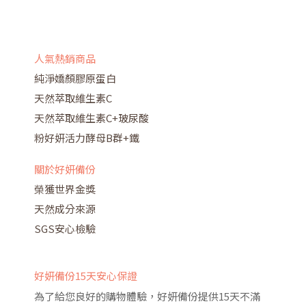
人氣熱銷商品
純淨嬌顏膠原蛋白
天然萃取維生素C
天然萃取維生素C+玻尿酸
粉好妍活力酵母B群+鐵
關於好妍備份
榮獲世界金獎
天然成分來源
SGS安心檢驗
好妍備份15天安心保證
為了給您良好的購物體驗，好妍備份提供15天不滿