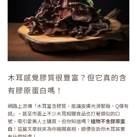
木耳感覺膠質很豐富？但它真的含
有膠原蛋白嗎！
網路上流傳「木耳富含膠質，能讓皮膚光滑緊緻、Q彈有
感」，甚至市面上不少木耳相關食品也打著類似的口
號，吸引愛美人士購買。但你知道嗎？
植物不含膠原蛋
白
！這篇文章就來為你揭開真相，順便告訴你木耳其實
有什麼好處！