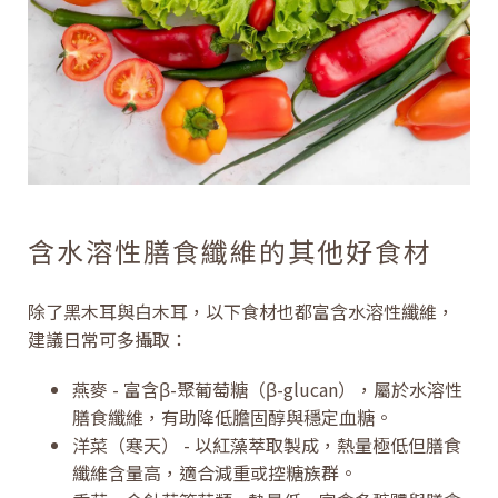
含水溶性膳食纖維的其他好食材
除了黑木耳與白木耳，以下食材也都富含水溶性纖維，
建議日常可多攝取：
燕麥 - 富含β-聚葡萄糖（β-glucan），屬於水溶性
膳食纖維，有助降低膽固醇與穩定血糖。
洋菜（寒天） - 以紅藻萃取製成，熱量極低但膳食
纖維含量高，適合減重或控糖族群。