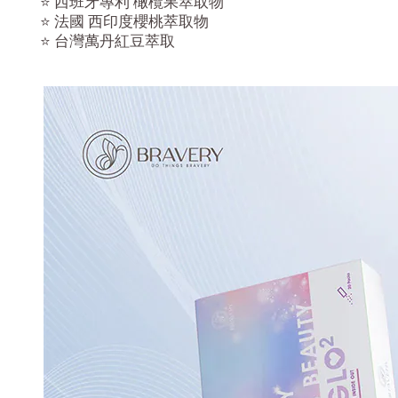
⭐ 西班牙專利 橄欖果萃取物
⭐ 法國 西印度櫻桃萃取物
⭐ 台灣萬丹紅豆萃取