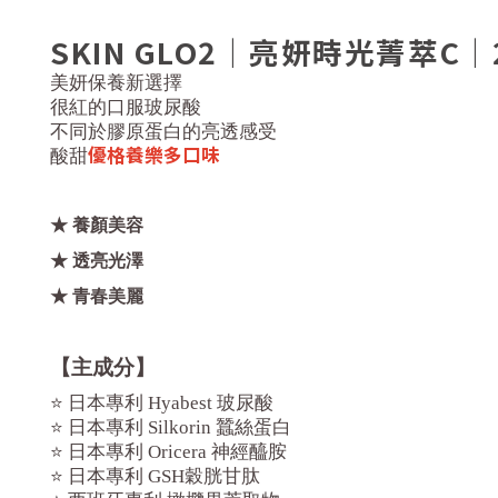
SKIN GLO2｜
亮妍時光菁萃C｜2
美妍保養新選擇
很紅的口服玻尿酸
不同於膠原蛋白的亮透感受
優格養樂多口味
酸甜
★ 養顏美容
★ 透亮光澤
★ 青春美麗
【主成分】
⭐ 日本專利 Hyabest 玻尿酸
⭐ 日本專利 Silkorin 蠶絲蛋白
⭐ 日本專利 Oricera 神經醯胺
⭐ 日本專利 GSH穀胱甘肽