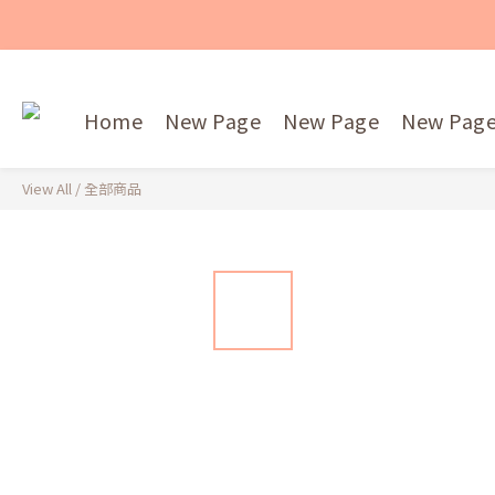
Home
New Page
New Page
New Pag
View All
/
全部商品