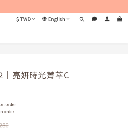
$
TWD
English
BUY NOW
LO2｜亮妍時光菁萃C
n order
 order
280