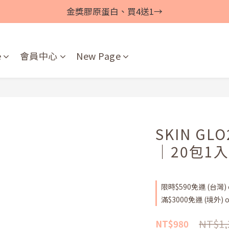
金獎膠原蛋白、買4送1→
e
會員中心
New Page
SKIN G
｜20包1入
限時$590免運 (台灣) o
滿$3000免運 (境外) on
NT$1,
NT$980