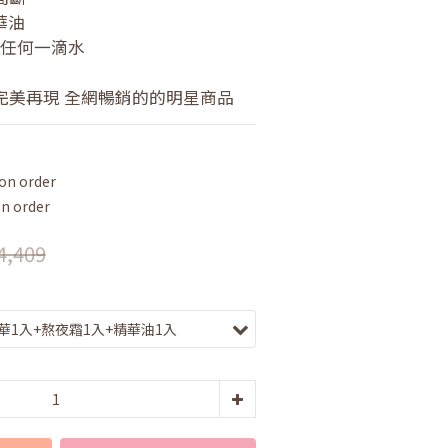
華油
加任何一滴水
完美再現 全網暢銷的的明星商品
n order
 order
4,409