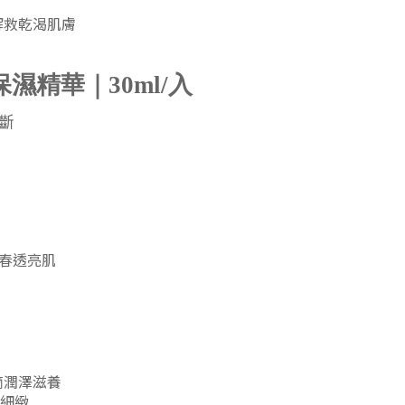
解救乾渴肌膚
濕精華｜30ml/入
間斷
青春透亮肌
滴潤澤滋養
細緻