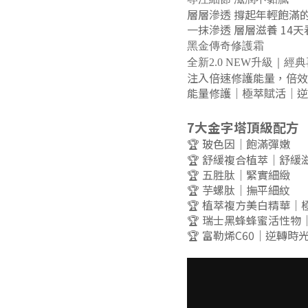
層層滲透 撐起年輕飽滿
一抹滲透 層層滋養 14
黑金傳奇修護霜
全新2.0 NEW升級｜經
注入倍速修護能量，倍效
能量修護｜極萃賦活｜逆
7大金字塔頂級配方
🏆 玻色因｜飽滿彈嫩
🏆 舒緩複合植萃｜舒緩
🏆 五胜肽｜緊實細緻
🏆 芋螺肽｜撫平細紋
🏆 植萃複方美白精華｜
🏆 瑞士黑蜂蜂蜜活性物
🏆 富勒烯C60｜逆轉時