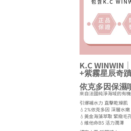
K.C WINWIN
+
紫霧星辰奇蹟
依克多因保濕噴霧
來自法國純淨海域的有機
引爆補水力 直擊乾燥肌
💧2%依克多因 深層水嫩
💧黃金海藻萃取 緊緻毛
💧維他命B5 活力潤澤