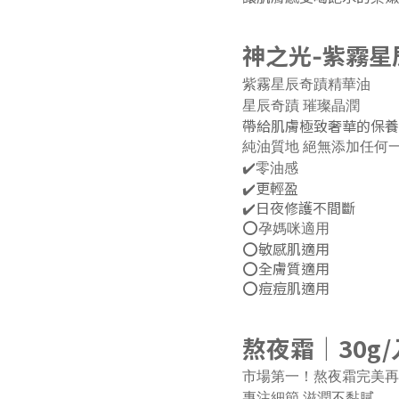
神之光-紫霧星
紫霧星辰奇蹟精華油
星辰奇蹟 璀璨晶潤
帶給肌膚極致奢華的保養
純油質地 絕無添加任何
✔️零油感
✔️更輕盈
✔️日夜修護不間斷
⭕️孕媽咪適用
⭕️敏感肌適用
⭕️全膚質適用
⭕️痘痘肌適用
熬夜霜｜30g/
市場第一！熬夜霜完美再
專注細節 滋潤不黏膩