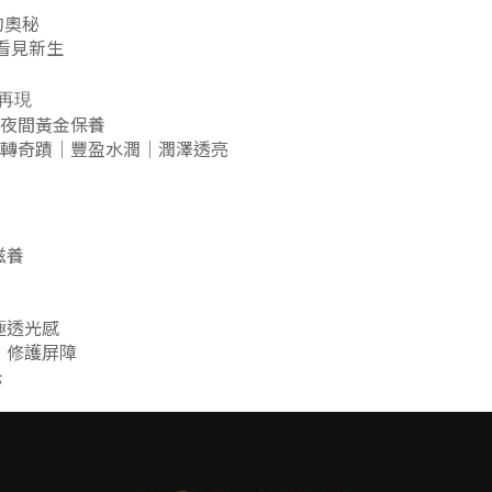
的奧秘
天看見新生
典再現
夜間黃金保養
轉奇蹟｜豐盈水潤｜潤澤透亮
滋養
極透光感
｜修護屏障
光