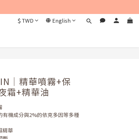
$
TWD
English
BUY NOW
NWIN｜精華噴霧+保
夜霜+精華油
霧
的有機成分與2%的依克多因等多種
濕精華
間斷 