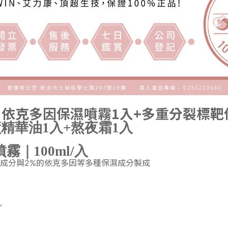
｜
依克多因保濕噴霧1入+
多重分裂標靶
精華油1入
+
熬夜霜1入
｜100ml/入
成分
與2%的依克多因等多種保濕成分製成
孔