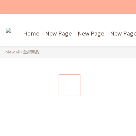
Home
New Page
New Page
New Pag
View All
/
全部商品