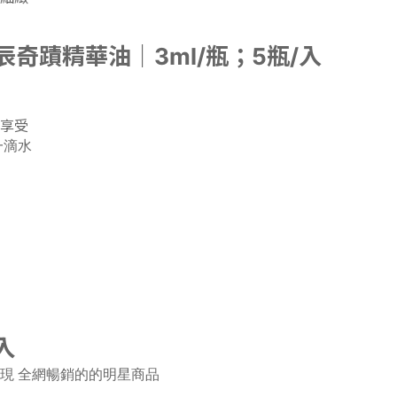
辰奇蹟精華油｜3ml/瓶；5瓶/入
享受
一滴水
入
現 全網暢銷的的明星商品