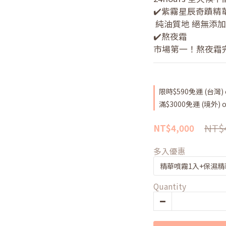
✔️紫霧星辰奇蹟精
 純油質地 絕無添
✔️熬夜霜
市場第一！熬夜霜
限時$590免運 (台灣) o
滿$3000免運 (境外) on
NT$
NT$4,000
多入優惠
Quantity