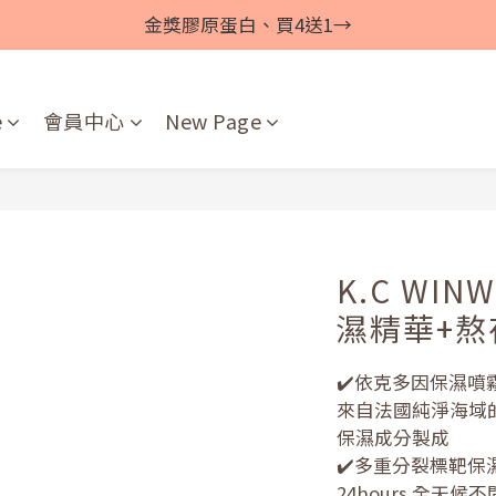
金獎膠原蛋白、買4送1→
e
會員中心
New Page
K.C WI
濕精華+熬
✔️依克多因保濕噴
來自法國純淨海域
保濕成分製成
✔️多重分裂標靶保
24hours 全天候不