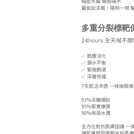
細密水霧 瞬間補水
霧氣如涼風，隨時一噴 
多重分裂標靶保
24hours 全天候不
甦醒活化
✅
鎖水平衡
✅
緊緻飽滿
✅
深層修護
✅
7天肌活滲透 一抹煥顏
92%淡皺細紋
95%緊實嫩彈
98%保濕水潤
全方位對抗肌膚困擾 一
讓肌膚感受喝飽水的柔嫩