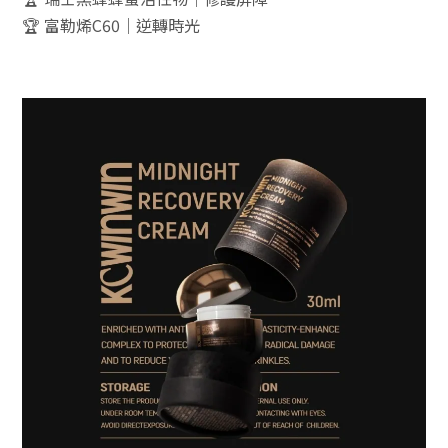
🏆 富勒烯C60｜逆轉時光