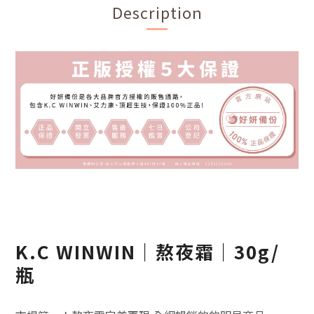
Description
K.C WINWIN｜熬夜霜｜30g/
瓶