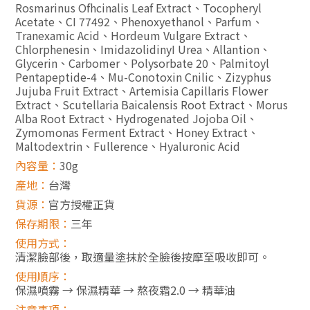
Rosmarinus Ofhcinalis Leaf Extract、Tocopheryl
Acetate、CI 77492、Phenoxyethanol、Parfum、
Tranexamic Acid、Hordeum Vulgare Extract、
Chlorphenesin、ImidazolidinyI Urea、Allantion、
Glycerin、Carbomer、Polysorbate 20、Palmitoyl
Pentapeptide-4、Mu-Conotoxin Cnilic、Zizyphus
Jujuba Fruit Extract、Artemisia Capillaris Flower
Extract、Scutellaria Baicalensis Root Extract、Morus
Alba Root Extract、Hydrogenated Jojoba Oil、
Zymomonas Ferment Extract、Honey Extract、
Maltodextrin、Fullerence、Hyaluronic Acid
內容量
：
30g
產地
：
台灣
貨源
：
官方授權正貨
保存期限
：
三年
使用方式
：
清潔臉部後，取適量塗抹於全臉後按摩至吸收即可。
使用順序
：
保濕噴霧 → 保濕精華 → 熬夜霜2.0 → 精華油
注意事項
：