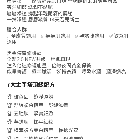
市場第一！熬夜霜完美再現 全網暢銷的的明星商品
專注細節 滋潤不黏膩
層層滲透 撐起年輕飽滿的奧秘
一抹滲透 層層滋養 14天看見新生
適合人群
✅全膚質適用 ✅痘痘肌適用 ✅孕媽咪適用 ✅敏感肌
適用
黑金傳奇修護霜
全新2.0 NEW升級｜經典再現
注入倍速修護能量，倍效夜間黃金保養
能量修護｜極萃賦活｜逆轉奇蹟｜豐盈水潤｜潤澤透亮
7大金字塔頂級配方
🏆 玻色因｜飽滿彈嫩
🏆 舒緩複合植萃｜舒緩滋養
🏆 五胜肽｜緊實細緻
🏆 芋螺肽｜撫平細紋
🏆 植萃複方美白精華｜極透光感
🏆 瑞士黑蜂蜂蜜活性物｜修護屏障