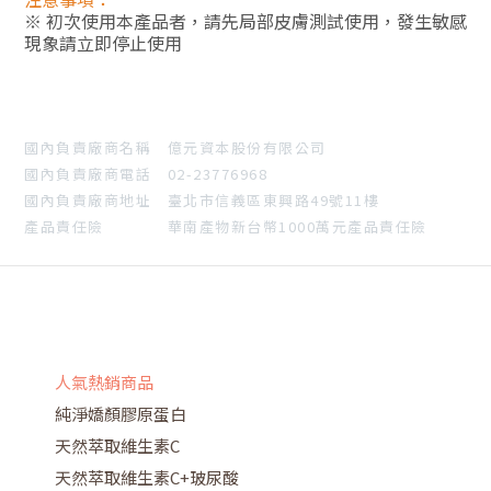
※ 初次使用本產品者，請先局部皮膚測試使用，發生敏感
現象請立即停止使用
國內負責廠商名稱 億元資本股份有限公司
國內負責廠商電話 02-23776968
國內負責廠商地址 臺北市信義區東興路49號11樓
產品責任險 華南產物新台幣1000萬元產品責任險
人氣熱銷商品
純淨嬌顏膠原蛋白
天然萃取維生素C
天然萃取維生素C+玻尿酸