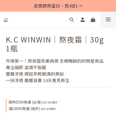
金獎膠原蛋白、買4送1→
K.C WINWIN｜熬夜霜｜30g
1瓶
市場第一！熬夜霜完美再現 全網暢銷的的明星商品
專注細節 滋潤不黏膩
層層滲透 撐起年輕飽滿的奧秘
一抹滲透 層層滋養 14天看見新生
限時$590免運 (台灣) on order
滿$3000免運 (境外) on order