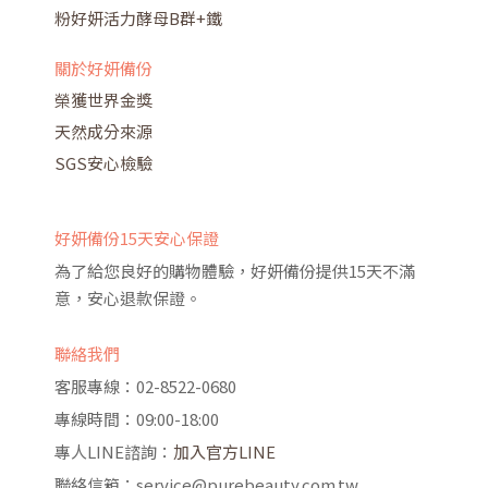
粉好妍活力酵母B群+鐵
關於好妍備份
榮獲世界金獎
天然成分來源
SGS安心檢驗
好妍備份15天安心保證
為了給您良好的購物體驗，好妍備份提供15天不滿
意，安心退款保證。
聯絡我們
客服專線：02-8522-0680
專線時間：09:00-18:00
專人LINE諮詢：
加入官方LINE
聯絡信箱：service@purebeauty.com.tw