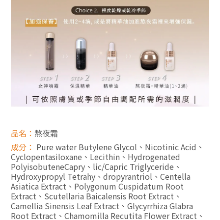
品名
：
熬夜霜
成分
：
Pure water Butylene Glycol、Nicotinic Acid、
Cyclopentasiloxane、Lecithin、Hydrogenated
PolyisobuteneCapry、lic/Capric Triglyceride、
Hydroxypropyl Tetrahy、dropyrantriol、Centella
Asiatica Extract、Polygonum Cuspidatum Root
Extract、Scutellaria Baicalensis Root Extract、
Camellia Sinensis Leaf Extract、Glycyrrhiza Glabra
Root Extract、Chamomilla Recutita Flower Extract、