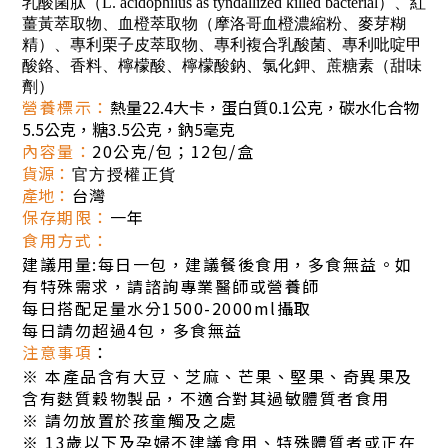
乳酸菌肽（L. acidophilus as tyndallized killed bacterial）、紅
薑黃萃取物、血橙萃取物（摩洛哥血橙濃縮粉、麥芽糊
精）、專利栗子皮萃取物、專利複合乳酸菌、專利吡啶甲
酸鉻、香料、檸檬酸、檸檬酸鈉、氯化鉀、蔗糖素（甜味
劑）
營養標示：
熱量22.4大卡，蛋白質0.1公克，碳水化合物
5.5公克，糖3.5公克，鈉5毫克
內容量
：
20公克/包；12包/盒
貨源
：
官方授權正貨
產地
：
台灣
保存期限
：
一年
食用方式
：
建議用量:每日一包，建議餐後食用，多食無益。如
有特殊需求，請諮詢專業醫師或營養師
每日搭配足量水分1500-2000ml攝取
每日請勿超過4包，多食無益
注意事項
：
※
本產品含有大豆、芝麻、芒果、堅果、奇異果及
含有麩質穀物製品，不適合對其過敏體質者食用
※
請勿放置於孩童觸及之處
※
13歲以下及孕婦不建議食用、特殊體質者或正在