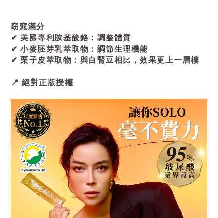
窈窕滿分
✔ 美國專利胺基酸鉻：調整體質
✔ 小麥胚芽乳萃取物：調節生理機能
✔ 栗子皮萃取物：與白腎豆相比，效果更上一層樓
📍 絕對正版授權