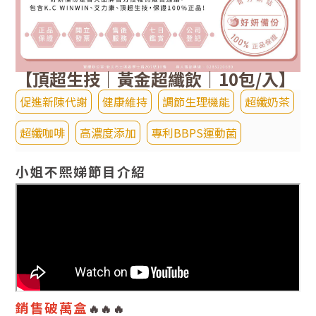
【頂超生技｜黃金超纖飲｜10
包/入】
促進新陳代謝
健康維持
調節生理機能
超纖奶茶
超纖咖啡
高濃度添加
專利BBPS運動菌
小姐不熙娣節目介紹
銷售破萬盒
🔥
🔥
🔥