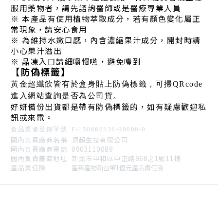
服用藥物者，請先諮詢醫師或是醫療專業人員
※
本產品有使用植物萃取成分，若有顏色變化屬正
常現象，請安心食用
※
為維持水嫩口感，內含濃縮果汁成分，開封時請
小心果汁溢出
※
晶凍入口請細嚼慢嚥，避免噎到
【防偽標籤】
黃金超纖飲皆有於盒身貼上防偽標籤，可掃QRcode
進入網站查詢是否為公司貨。
好妍備份出貨都是帶有防偽標籤的，如有疑慮歡迎私
訊或來電。
食品業者登錄字號 F-150666536-00000-0
國內負責廠商名稱 頂超生技有限公司
國內負責廠商電話 0905110089
國內負責廠商地址 新北市中和區中正路868之1號11樓
產品責任險
富邦產物新台幣1億元產品責任險