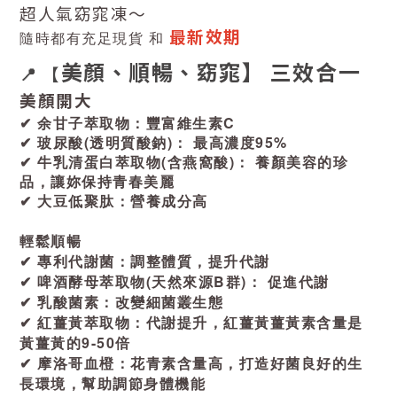
超人氣窈窕凍～
最新效期
隨時都有充足現貨 和
美顏、順暢、窈窕】 三效合一
📍 【
美顏開大
✔ 余甘子萃取物：豐富維生素C
✔ 玻尿酸(透明質酸鈉)： 最高濃度95%
✔ 牛乳清蛋白萃取物(含燕窩酸)： 養顏美容的珍
品，讓妳保持青春美麗
✔ 大豆低聚肽：營養成分高
輕鬆順暢
✔ 專利代謝菌：調整體質，提升代謝
✔ 啤酒酵母萃取物(天然來源B群)： 促進代謝
✔ 乳酸菌素：改變細菌叢生態
✔ 紅薑黃萃取物：代謝提升，紅薑黃薑黃素含量是
黃薑黃的9-50倍
✔ 摩洛哥血橙：花青素含量高，打造好菌良好的生
長環境，幫助調節身體機能