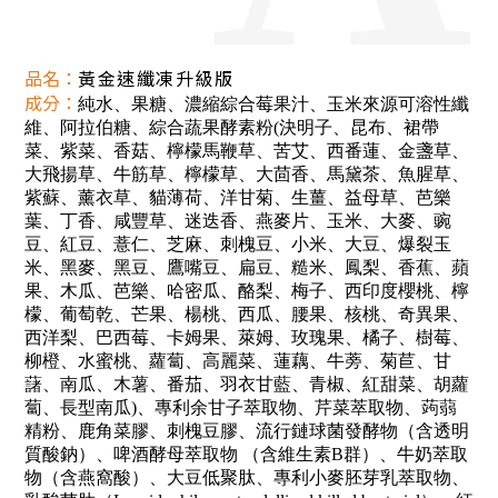
品名
：
黃金速纖凍升級版
成分：
純水、果糖、濃縮綜合莓果汁、玉米來源可溶性纖
維、阿拉伯糖、綜合蔬果酵素粉(決明子、昆布、裙帶
菜、紫菜、香菇、檸檬馬鞭草、苦艾、西番蓮、金盞草、
大飛揚草、牛筋草、檸檬草、大茴香、馬黛茶、魚腥草、
紫蘇、薰衣草、貓薄荷、洋甘菊、生薑、益母草、芭樂
葉、丁香、咸豐草、迷迭香、燕麥片、玉米、大麥、豌
豆、紅豆、薏仁、芝麻、刺槐豆、小米、大豆、爆裂玉
米、黑麥、黑豆、鷹嘴豆、扁豆、糙米、鳳梨、香蕉、蘋
果、木瓜、芭樂、哈密瓜、酪梨、梅子、西印度櫻桃、檸
檬、葡萄乾、芒果、楊桃、西瓜、腰果、核桃、奇異果、
西洋梨、巴西莓、卡姆果、萊姆、玫瑰果、橘子、樹莓、
柳橙、水蜜桃、蘿蔔、高麗菜、蓮藕、牛蒡、菊苣、甘
藷、南瓜、木薯、番茄、羽衣甘藍、青椒、紅甜菜、胡蘿
蔔、長型南瓜)、專利余甘子萃取物、芹菜萃取物、蒟蒻
精粉、鹿角菜膠、刺槐豆膠、流行鏈球菌發酵物（含透明
質酸鈉）、啤酒酵母萃取物 （含維生素B群）、牛奶萃取
物（含燕窩酸）、大豆低聚肽、專利小麥胚芽乳萃取物、