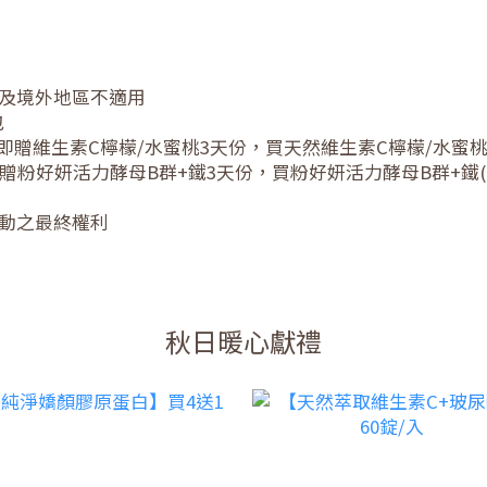
島及境外地區不適用
包
入，即贈維生素C檸檬/水蜜桃3天份，買天然維生素C檸檬/水蜜桃
，即贈粉好妍活力酵母B群+鐵3天份，買粉好妍活力酵母B群+鐵(
動之最終權利
秋日暖心獻禮