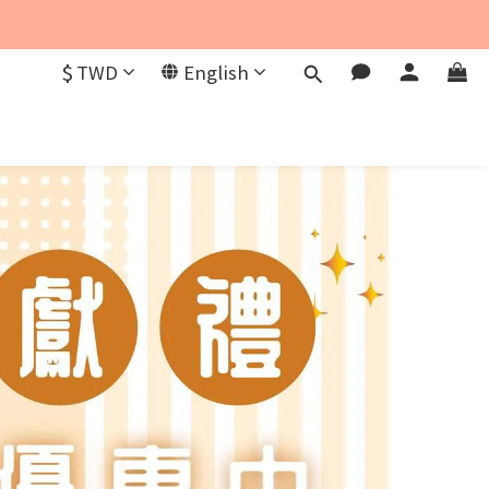
$
TWD
English