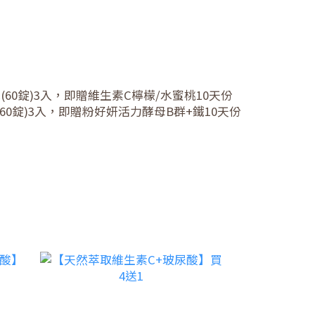
(60錠)3入，即贈維生素C檸檬/水蜜桃10天份
60錠)3入，即贈粉好妍活力酵母B群+鐵10天份