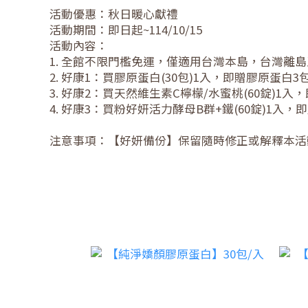
活動優惠：秋日暖心獻禮
活動期間：即日起~114/10/15
活動內容：
1. 全館不限門檻免運，僅適用台灣本島，台灣離
2. 好康1：買膠原蛋白(30包)1入，即贈膠原蛋白3
3. 好康2：買天然維生素C檸檬/水蜜桃(60錠)1
4. 好康3：買粉好妍活力酵母B群+鐵(60錠)1入
注意事項：【好妍備份】保留隨時修正或解釋本活