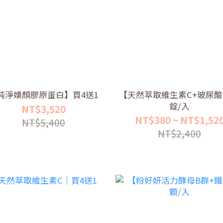
純淨嬌顏膠原蛋白】買4送1
【天然萃取維生素C+玻尿酸
錠/入
NT$3,520
NT$380 ~ NT$1,52
NT$5,400
NT$2,400