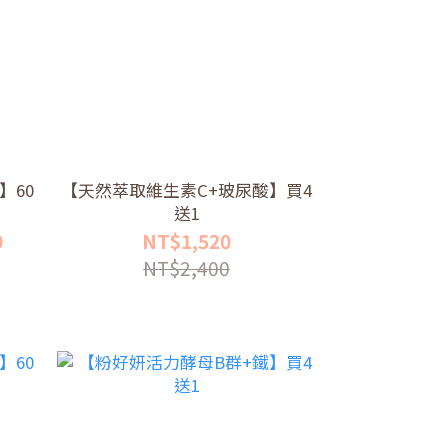
】60
【天然萃取維生素C+玻尿酸】買4
送1
0
NT$1,520
NT$2,400