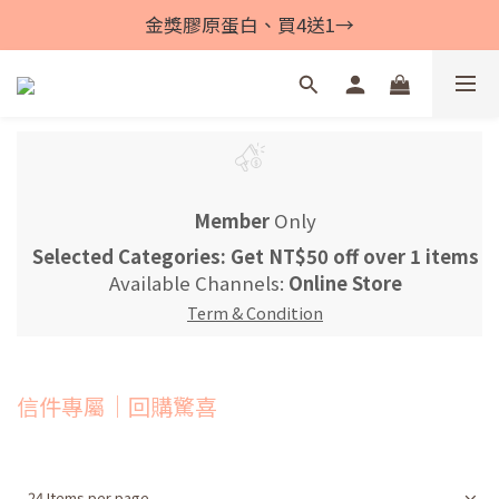
金獎膠原蛋白、買4送1→
Member
Only
Selected Categories: Get NT$50 off over 1 items
Available Channels:
Online Store
Term & Condition
信件專屬｜回購驚喜
24 Items per page